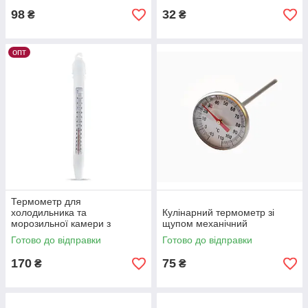
98
32
₴
₴
опт
Термометр для
холодильника та
Кулінарний термометр зі
морозильної камери з
щупом механічний
поверхнею ТС-7-М1-сп.10
Готово до відправки
Готово до відправки
170
75
₴
₴