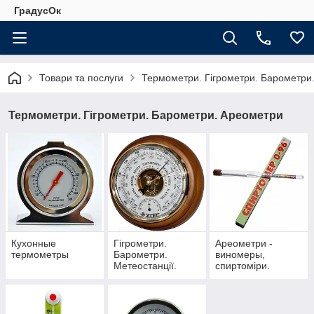
ГрадусОк
Товари та послуги
Термометри. Гігрометри. Барометри
Термометри. Гігрометри. Барометри. Ареометри
Кухонные
Гігрометри.
Ареометри -
термометры
Барометри.
виномеры,
Метеостанції.
спиртоміри.
Годинник пісочний
Дистилятори.