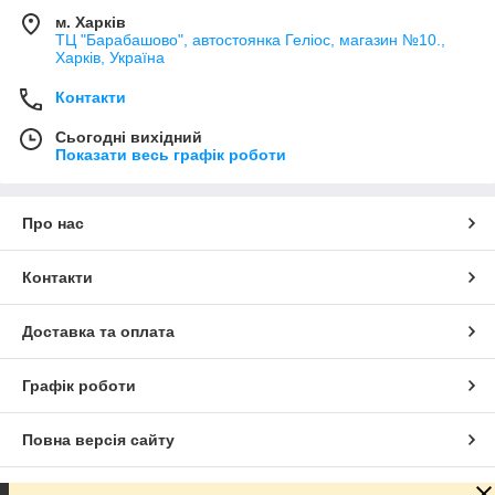
м. Харків
ТЦ "Барабашово", автостоянка Геліос, магазин №10.,
Харків, Україна
Контакти
Сьогодні вихідний
Показати весь графік роботи
Про нас
Контакти
Доставка та оплата
Графік роботи
Повна версія сайту
Сайт створено на маркетплейсі
Prom.ua