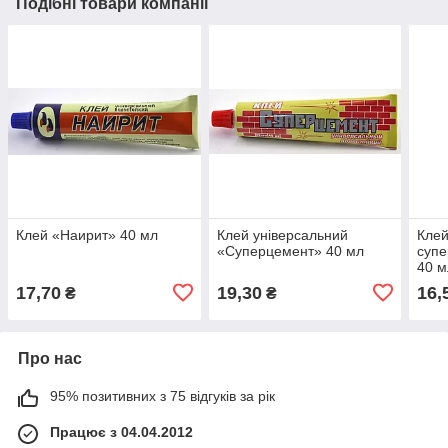
Подібні товари компанії
Клей «Наирит» 40 мл
Клей універсальний
Клей
«Суперцемент» 40 мл
супе
40 м
17,70
19,30
16,
₴
₴
Про нас
95% позитивних з 75 відгуків за рік
Працює з 04.04.2012