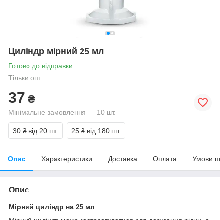
Циліндр мірний 25 мл
Готово до відправки
Тільки опт
37
₴
Мінімальне замовлення — 10 шт.
30 ₴
від 20 шт.
25 ₴
від 180 шт.
Опис
Характеристики
Доставка
Оплата
Умови п
Опис
Мірний циліндр на 25 мл
Мірний циліндр може застосовуватися для дозування рідин, а