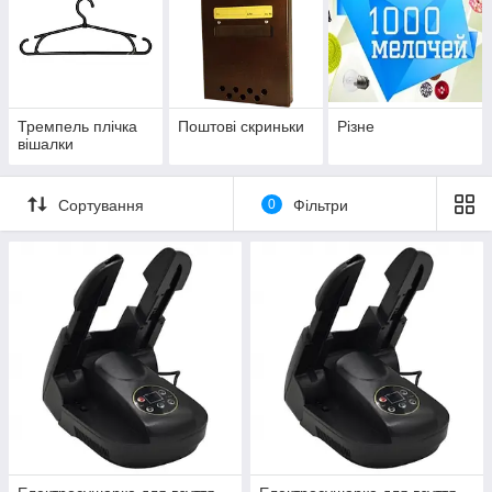
Тремпель плічка
Поштові скриньки
Різне
вішалки
Сортування
0
Фільтри