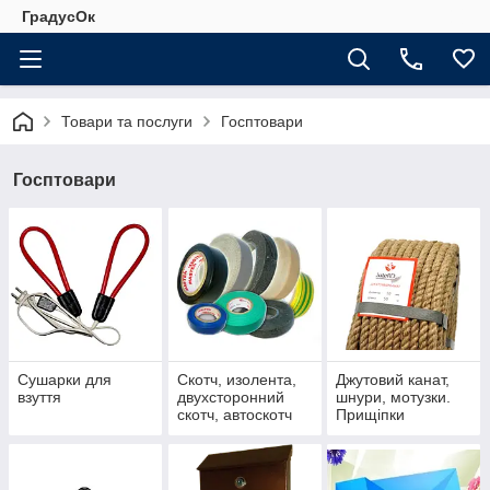
ГрадусОк
Товари та послуги
Госптовари
Госптовари
Сушарки для
Скотч, изолента,
Джутовий канат,
взуття
двухсторонний
шнури, мотузки.
скотч, автоскотч
Прищіпки