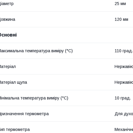
іаметр
25 мм
Довжина
120 мм
Основні
аксимальна температура виміру (°C)
110 град.
атеріал
Нержавію
атеріал щупа
Нержавію
інімальна температура виміру (°C)
10 град.
ризначення термометра
Для духо
ип термометра
Механічн