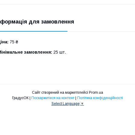
нформація для замовлення
іна:
75 ₴
Мінімальне замовлення:
25 шт.
Сайт створений на маркетплейсі
Prom.ua
ГрадусОК |
Поскаржитися на контент
|
Політика конфіденційності
Select Language
▼