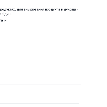
одуктах, для вимірювання продуктів в духовці -
х рідин.
а ін.