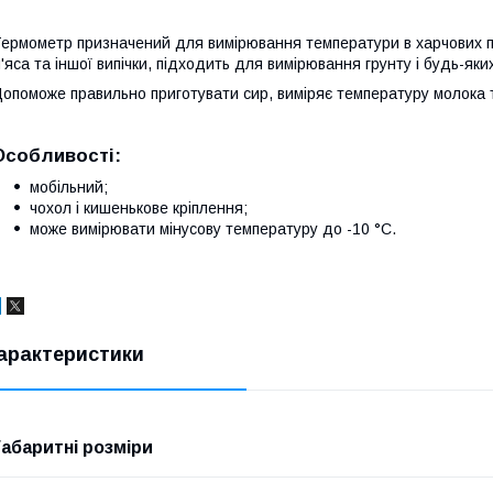
ермометр призначений для вимірювання температури в харчових пр
'яса та іншої випічки, підходить для вимірювання грунту і будь-яки
опоможе правильно приготувати сир, виміряє температуру молока т
Особливості:
мобільний;
чохол і кишенькове кріплення;
може вимірювати мінусову температуру до -10 °С.
арактеристики
Габаритні розміри