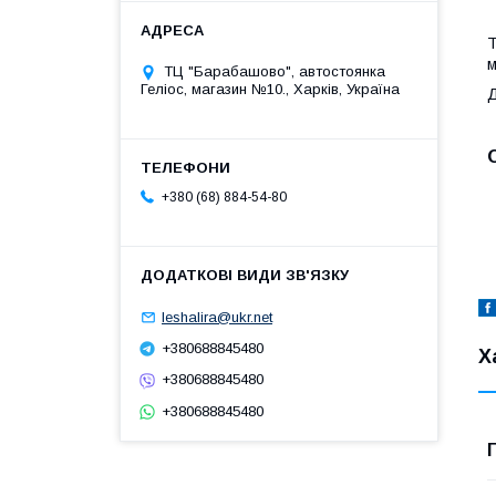
Т
м
ТЦ "Барабашово", автостоянка
Геліос, магазин №10., Харків, Україна
Д
+380 (68) 884-54-80
leshalira@ukr.net
+380688845480
Х
+380688845480
+380688845480