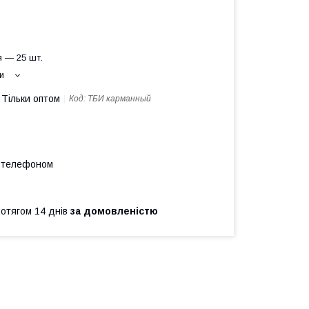
 — 25 шт.
и
Тільки оптом
Код:
ТБИ карманный
а телефоном
ротягом 14 днів
за домовленістю