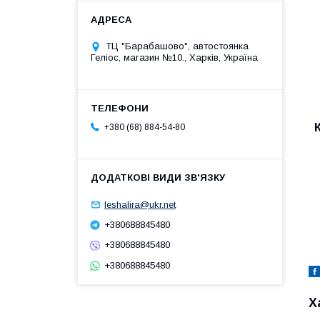
ТЦ "Барабашово", автостоянка
Геліос, магазин №10., Харків, Україна
+380 (68) 884-54-80
leshalira@ukr.net
+380688845480
+380688845480
+380688845480
Х