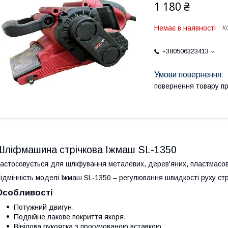
1 180 ₴
Немає в наявності
К
+380506323413
повернення товару п
Шліфмашина стрічкова Іжмаш SL-1350
астосовується для шліфування металевих, дерев'яних, пластмасов
ідмінність моделі Іжмаш SL-1350 – регулювання швидкості руху стр
Особливості
Потужний двигун.
Подвійне лакове покриття якоря.
Вінілова рукоятка з прогумованою вставкою.