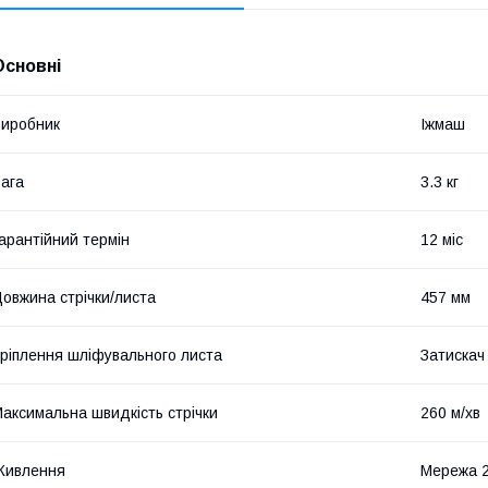
Основні
иробник
Іжмаш
ага
3.3 кг
арантійний термін
12 міс
овжина стрічки/листа
457 мм
ріплення шліфувального листа
Затискач
аксимальна швидкість стрічки
260 м/хв
Живлення
Мережа 