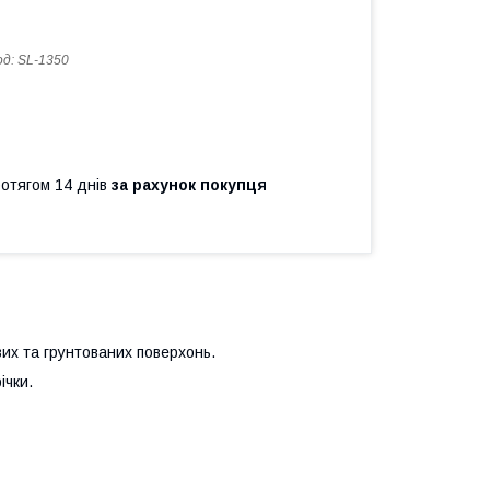
од:
SL-1350
ротягом 14 днів
за рахунок покупця
их та грунтованих поверхонь.
ічки.