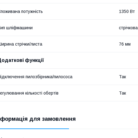
поживана потужність
1350 Вт
Тип шліфмашини
стрічкова
ирина стрічки/листа
76 мм
Додаткові функції
ідключення пилозбірника/пилососа
Так
егулювання кількості обертів
Так
нформація для замовлення