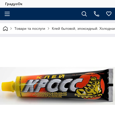
ГрадусОк
Товари та послуги
Клей бытовой, эпоксидный. Холодна