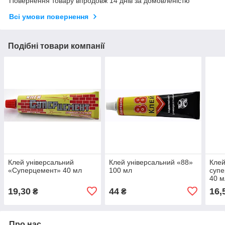
Повернення товару впродовж 14 днів за домовленістю
Всі умови повернення
Подібні товари компанії
Клей універсальний
Клей універсальний «88»
Клей
«Суперцемент» 40 мл
100 мл
супе
40 м
19,30
44
16,
₴
₴
Про нас