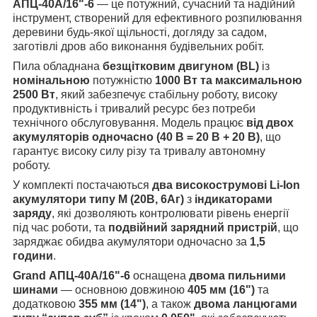
АПЦ-40А/16"-6
— це потужний, сучасний та надійний
інструмент, створений для ефективного розпилювання
деревини будь-якої щільності, догляду за садом,
заготівлі дров або виконання будівельних робіт.
Пила обладнана
безщітковим двигуном (BL)
із
номінальною
потужністю
1000 Вт та максимальною
2500 Вт
, який забезпечує стабільну роботу, високу
продуктивність і тривалий ресурс без потреби
технічного обслуговування. Модель працює
від двох
акумуляторів одночасно (40 В = 20 В + 20 В)
, що
гарантує високу силу різу та тривалу автономну
роботу.
У комплекті постачаються
два високострумові Li-Ion
акумулятори типу М (20В, 6Аг)
з
індикаторами
заряду
, які дозволяють контролювати рівень енергії
під час роботи, та
подвійний зарядний пристрій
, що
заряджає обидва акумулятори одночасно за
1,5
години
.
Grand АПЦ-40А/16"-6
оснащена
двома пильними
шинами
— основною довжиною
405 мм (16")
та
додатковою
355 мм (14")
, а також
двома ланцюгами