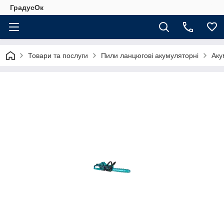
ГрадусОк
Товари та послуги
Пили ланцюгові акумуляторні
Аку