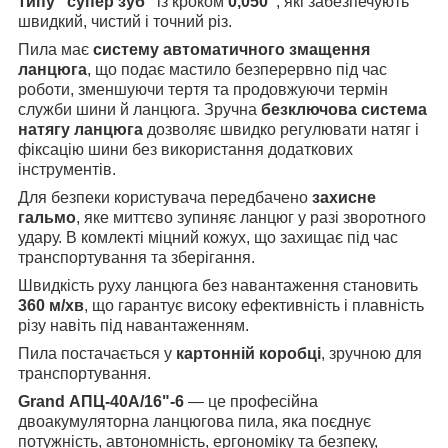
типу “супер зуб”
із кроком
0,050"
, які забезпечують
швидкий, чистий і точний різ.
Пила має
систему автоматичного змащення
ланцюга
, що подає мастило безперервно під час
роботи, зменшуючи тертя та продовжуючи термін
служби шини й ланцюга. Зручна
безключова система
натягу ланцюга
дозволяє швидко регулювати натяг і
фіксацію шини без використання додаткових
інструментів.
Для безпеки користувача передбачено
захисне
гальмо
, яке миттєво зупиняє ланцюг у разі зворотного
удару. В комлекті міцний кожух, що захищає під час
транспортування та зберігання.
Швидкість руху ланцюга без навантаження становить
360 м/хв
, що гарантує високу ефективність і плавність
різу навіть під навантаженням.
Пила постачається у
картонній коробці
, зручною для
транспортування.
Grand АПЦ-40А/16"-6
— це професійна
двоакумуляторна ланцюгова пила, яка поєднує
потужність, автономність, ергономіку та безпеку,