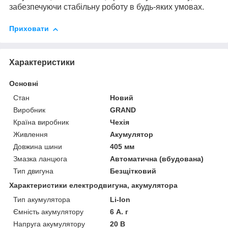
забезпечуючи стабільну роботу в будь-яких умовах.
Приховати
Характеристики
Основні
Стан
Новий
Виробник
GRAND
Країна виробник
Чехія
Живлення
Акумулятор
Довжина шини
405 мм
Змазка ланцюга
Автоматична (вбудована)
Тип двигуна
Безщітковий
Характеристики електродвигуна, акумулятора
Тип акумулятора
Li-Ion
Ємність акумулятору
6 А. г
Напруга акумулятору
20 В