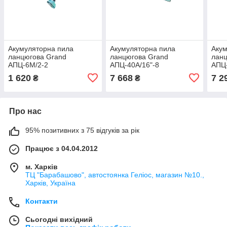
Акумуляторна пила
Акумуляторна пила
Акум
ланцюгова Grand
ланцюгова Grand
ланц
АПЦ-6М/2-2
АПЦ-40А/16"-8
АПЦ
1 620
7 668
7 2
₴
₴
Про нас
95% позитивних з 75 відгуків за рік
Працює з 04.04.2012
м. Харків
ТЦ "Барабашово", автостоянка Геліос, магазин №10.,
Харків, Україна
Контакти
Сьогодні вихідний