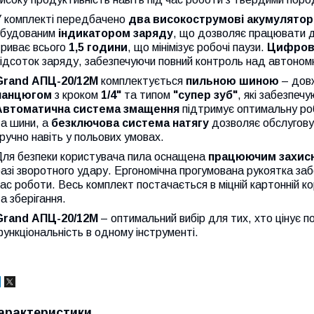
У комплекті передбачено
два високострумові акумулятори 
вбудованим
індикатором заряду
, що дозволяє працювати д
триває всього
1,5 години
, що мінімізує робочі паузи.
Цифров
ідсоток заряду, забезпечуючи повний контроль над автоном
Grand АПЦ-20/12M
комплектується
пильною шиною
– дов
ланцюгом
з кроком
1/4"
та типом
"супер зуб"
, які забезпеч
Автоматична система
змащення
підтримує оптимальну ро
та шини, а
безключова система натягу
дозволяє обслуговув
ручно навіть у польових умовах.
Для безпеки користувача пила оснащена
працюючим захис
азі зворотного удару. Ергономічна прогумована рукоятка за
ас роботи. Весь комплект постачається в міцній картонній к
а зберігання.
Grand АПЦ-20/12M
– оптимальний вибір для тих, хто цінує 
ункціональність в одному інструменті.
арактеристики