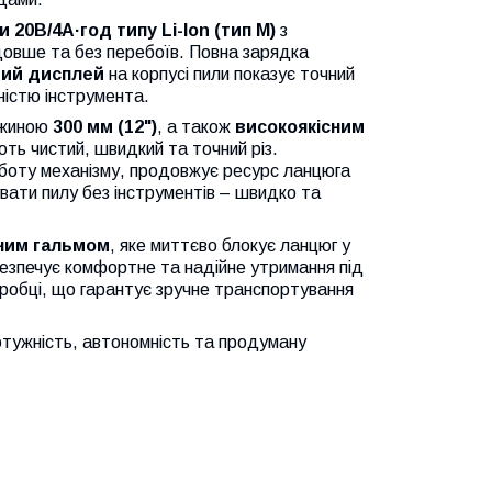
20В/4А·год типу Li-Ion (тип М)
з
овше та без перебоїв. Повна зарядка
ий дисплей
на корпусі пили показує точний
ністю інструмента.
жиною
300 мм (12")
, а також
високоякісним
ують чистий, швидкий та точний різ.
боту механізму, продовжує ресурс ланцюга
ати пилу без інструментів – швидко та
ним гальмом
, яке миттєво блокує ланцюг у
безпечує комфортне та надійне утримання під
оробці, що гарантує зручне транспортування
потужність, автономність та продуману