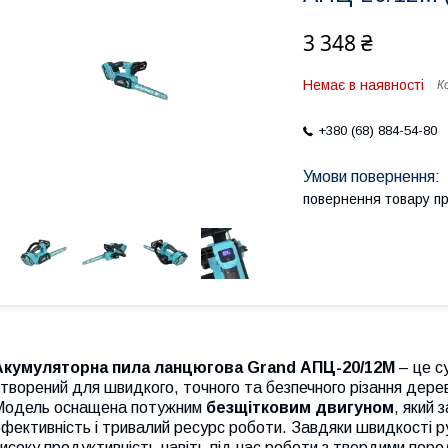
3 348 ₴
Немає в наявності
К
+380 (68) 884-54-80
повернення товару п
Акумуляторна пила ланцюгова Grand АПЦ-20/12M
– це с
творений для швидкого, точного та безпечного різання дерев
Модель оснащена потужним
безщітковим двигуном
, який 
фективність і тривалий ресурс роботи. Завдяки швидкості р
исоку продуктивність навіть під час роботи з твердими пор