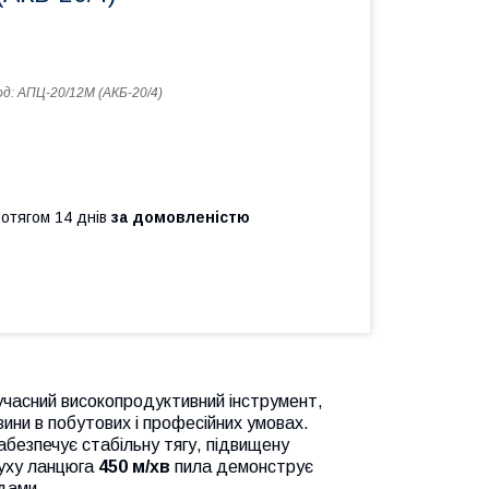
од:
АПЦ-20/12M (АКБ-20/4)
ротягом 14 днів
за домовленістю
учасний високопродуктивний інструмент,
ини в побутових і професійних умовах.
забезпечує стабільну тягу, підвищену
уху ланцюга
450 м/хв
пила демонструє
одами.