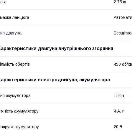
ага
2.75 кг
мазка ланцюга
Автомати
ип двигуна
Безщітко
Характеристики двигуна внутрішнього згоряння
ількість обертів
450 об/хв
Характеристики електродвигуна, акумулятора
ип акумулятора
Li-Ion
мність акумулятору
4 А. г
апруга акумулятору
20 В