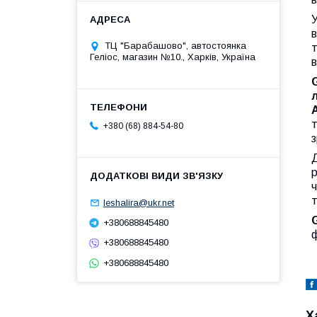
ТЦ "Барабашово", автостоянка
Геліос, магазин №10., Харків, Україна
в
+380 (68) 884-54-80
з
р
ч
т
leshalira@ukr.net
+380688845480
ф
+380688845480
+380688845480
Х