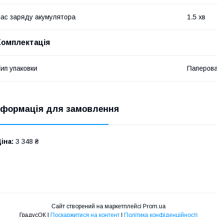
ас заряду акумулятора
1.5 хв
Комплектація
ип упаковки
Паперова
нформація для замовлення
іна:
3 348 ₴
Сайт створений на маркетплейсі
Prom.ua
ГрадусОК |
Поскаржитися на контент
|
Політика конфіденційності