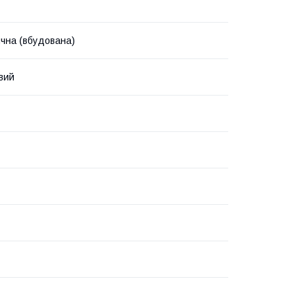
чна (вбудована)
вий