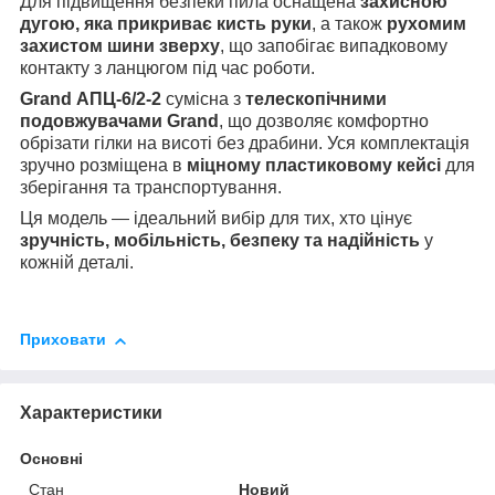
Для підвищення безпеки пила оснащена
захисною
дугою, яка прикриває кисть руки
, а також
рухомим
захистом шини зверху
, що запобігає випадковому
контакту з ланцюгом під час роботи.
Grand АПЦ-6/2-2
сумісна з
телескопічними
подовжувачами Grand
, що дозволяє комфортно
обрізати гілки на висоті без драбини. Уся комплектація
зручно розміщена в
міцному пластиковому кейсі
для
зберігання та транспортування.
Ця модель — ідеальний вибір для тих, хто цінує
зручність, мобільність, безпеку та надійність
у
кожній деталі.
Приховати
Характеристики
Основні
Стан
Новий