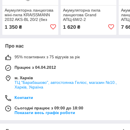
Акумуляторна ланцюгова
Акумуляторна пила
Акум
міні-пила KRAISSMANN
ланцюгова Grand
ланц
2032 AKS-BL 20/2 (без
АПЦ-6М/2-2
АПЦ-
акумулятора та ЗП)
1 350
1 620
7 6
₴
₴
Про нас
95% позитивних з 75 відгуків за рік
Працює з 04.04.2012
м. Харків
ТЦ "Барабашово", автостоянка Геліос, магазин №10.,
Харків, Україна
Контакти
Сьогодні працює з 09:00 до 18:00
Показати весь графік роботи