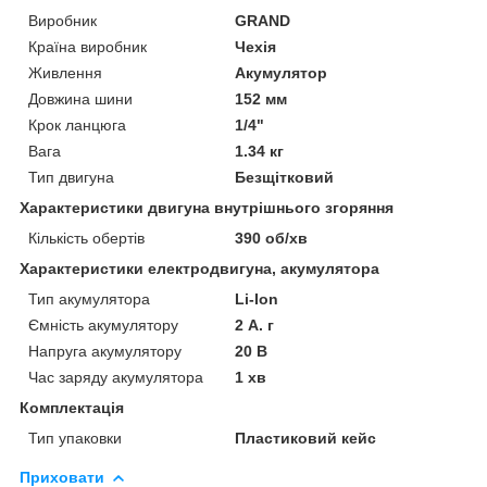
Виробник
GRAND
Країна виробник
Чехія
Живлення
Акумулятор
Довжина шини
152 мм
Крок ланцюга
1/4"
Вага
1.34 кг
Тип двигуна
Безщітковий
Характеристики двигуна внутрішнього згоряння
Кількість обертів
390 об/хв
Характеристики електродвигуна, акумулятора
Тип акумулятора
Li-Ion
Ємність акумулятору
2 А. г
Напруга акумулятору
20 В
Час заряду акумулятора
1 хв
Комплектація
Тип упаковки
Пластиковий кейс
Приховати