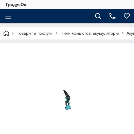
ГрадусОк
Товари та послуги
Пили ланцюгові акумуляторні
Аку