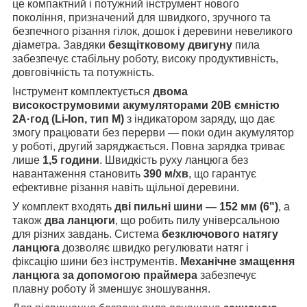
це компактний і потужний інструмент нового
покоління, призначений для швидкого, зручного та
безпечного різання гілок, дошок і деревини невеликого
діаметра. Завдяки
безщітковому двигуну
пила
забезпечує стабільну роботу, високу продуктивність,
довговічність та потужність.
Інструмент комплектується
двома
високострумовими акумуляторами 20В ємністю
2А·год (Li-Ion, тип М)
з індикатором заряду, що дає
змогу працювати без перерви — поки один акумулятор
у роботі, другий заряджається. Повна зарядка триває
лише
1,5 години
. Швидкість руху ланцюга без
навантаження становить
390 м/хв
, що гарантує
ефективне різання навіть щільної деревини.
У комплект входять
дві пильні шини — 152 мм (6")
, а
також
два ланцюги
, що робить пилу універсальною
для різних завдань. Система
безключового натягу
ланцюга
дозволяє швидко регулювати натяг і
фіксацію шини без інструментів.
Механічне змащення
ланцюга за допомогою праймера
забезпечує
плавну роботу й зменшує зношування.