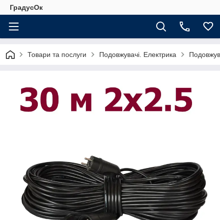
ГрадусОк
Товари та послуги
Подовжувачі. Електрика
Подовжув