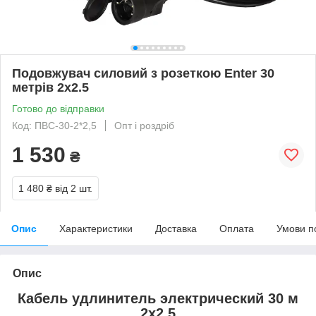
Подовжувач силовий з розеткою Enter 30
метрів 2х2.5
Готово до відправки
Код: ПВС-30-2*2,5
Опт і роздріб
1 530
₴
1 480 ₴
від 2 шт.
Опис
Характеристики
Доставка
Оплата
Умови п
Опис
Кабель удлинитель электрический 30 м
2х2.5