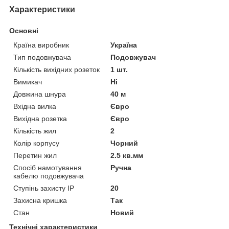
Характеристики
Основні
Країна виробник
Україна
Тип подовжувача
Подовжувач
Кількість вихідних розеток
1 шт.
Вимикач
Ні
Довжина шнура
40 м
Вхідна вилка
Євро
Вихідна розетка
Євро
Кількість жил
2
Колір корпусу
Чорний
Перетин жил
2.5 кв.мм
Спосіб намотування
Ручна
кабелю подовжувача
Ступінь захисту IP
20
Захисна кришка
Так
Стан
Новий
Технічні характеристики