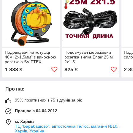
Подовжувач на котушці
Подовжувач мережевий
Подо
40м, 2х1,5мм² з виносною
розетка вилка Enter 25 м
сило
розеткою SVITTEX
2х1.5
1 833
825
2 3
₴
₴
Про нас
95% позитивних з 75 відгуків за рік
Працює з 04.04.2012
м. Харків
ТЦ "Барабашово", автостоянка Геліос, магазин №10.,
Харків, Україна