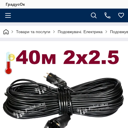
ГрадусОк
Товари та послуги
Подовжувачі. Електрика
Подовжув