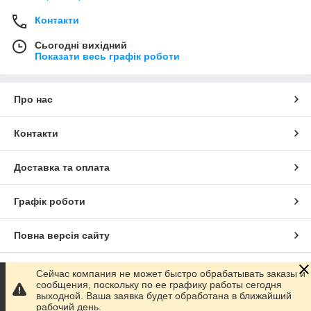
Контакти
Сьогодні вихідний
Показати весь графік роботи
Про нас
Контакти
Доставка та оплата
Графік роботи
Повна версія сайту
Сайт створено на маркетплейсі
Prom.ua
Сейчас компания не может быстро обрабатывать заказы и
сообщения, поскольку по ее графику работы сегодня
выходной. Ваша заявка будет обработана в ближайший
Політика конфіденційності
рабочий день.