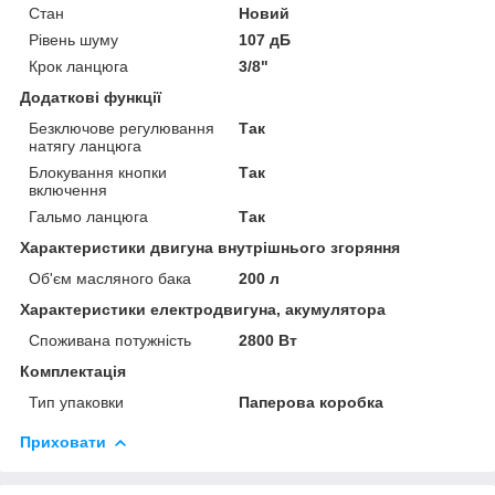
Стан
Новий
Рівень шуму
107 дБ
Крок ланцюга
3/8"
Додаткові функції
Безключове регулювання
Так
натягу ланцюга
Блокування кнопки
Так
включення
Гальмо ланцюга
Так
Характеристики двигуна внутрішнього згоряння
Об'єм масляного бака
200 л
Характеристики електродвигуна, акумулятора
Споживана потужність
2800 Вт
Комплектація
Тип упаковки
Паперова коробка
Приховати