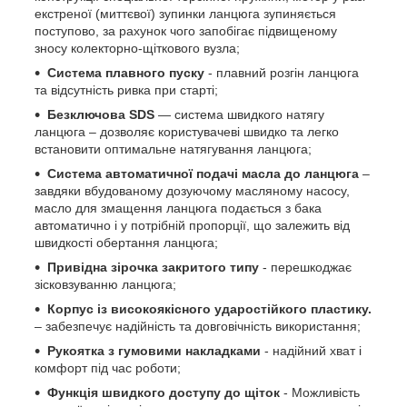
екстреної (миттєвої) зупинки ланцюга зупиняється
поступово, за рахунок чого запобігає підвищеному
зносу колекторно-щіткового вузла;
Система плавного пуску
- плавний розгін ланцюга
та відсутність ривка при старті;
Безключова SDS
— система швидкого натягу
ланцюга – дозволяє користувачеві швидко та легко
встановити оптимальне натягування ланцюга;
Система автоматичної подачі масла до ланцюга
–
завдяки вбудованому дозуючому масляному насосу,
масло для змащення ланцюга подається з бака
автоматично і у потрібній пропорції, що залежить від
швидкості обертання ланцюга;
Привідна зірочка закритого типу
- перешкоджає
зісковзуванню ланцюга;
Корпус із високоякісного ударостійкого пластику.
– забезпечує надійність та довговічність використання;
Рукоятка з гумовими накладками
- надійний хват і
комфорт під час роботи;
Функція швидкого доступу до щіток
- Можливість