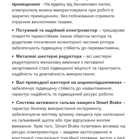
приміщеннях
- На відміну від бензинових пилок,
електропилу можна використовувати при роботі в
закритих приміщеннях, без побоювання отримати
отруєння вихлопними газами;
Потужний та надійний електромотор
– тришарове
покриття термостійким лаком обмоток мотора та
додаткове посилення колекторної частини ротора
забезпечують підвищену стійкість до перевантажень;
Металеві шестерні редуктора
– всі шестерні
редукторного механізму виконані з легованої
загартованої сталі підвищеної міцності та гарантують
надійність та довговічність використання;
Вал приводної шестерні на шарикопідшипниках
–
забезпечує підвищену стійкість до навантаження,
гарантує надійність та підвищений ресурс роботи;
Система активного гальма ланцюга Smart Brake
–
гарантує безпеку використання інструменту,
забезпечуючи миттєву зупинку ланцюга при натисканні
на гальмівний щиток або при відпусканні кнопки
вмикання. Крім того, Smart Brake позитивно впливає на
ресурс електромотора – завдяки застосуванню в
конструкції спеціальної торсійної пружини, мотор у разі