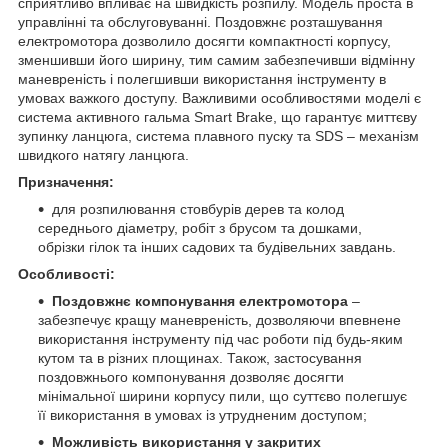
сприятливо впливає на швидкість розпилу. Модель проста в
управлінні та обслуговуванні. Поздовжнє розташування
електромотора дозволило досягти компактності корпусу,
зменшивши його ширину, тим самим забезпечивши відмінну
маневреність і полегшивши використання інструменту в
умовах важкого доступу. Важливими особливостями моделі є
система активного гальма Smart Brake, що гарантує миттєву
зупинку ланцюга, система плавного пуску та SDS – механізм
швидкого натягу ланцюга.
Призначення:
для розпилювання стовбурів дерев та колод
середнього діаметру, робіт з брусом та дошками,
обрізки гілок та інших садових та будівельних завдань.
Особливості:
Поздовжнє компонування електромотора
–
забезпечує кращу маневреність, дозволяючи впевнене
використання інструменту під час роботи під будь-яким
кутом та в різних площинах. Також, застосування
поздовжнього компонування дозволяє досягти
мінімальної ширини корпусу пили, що суттєво полегшує
її використання в умовах із утрудненим доступом;
Можливість використання у закритих