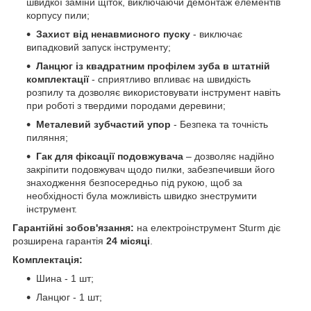
швидкої заміни щіток, виключаючи демонтаж елементів
корпусу пили;
Захист від ненавмисного пуску
- виключає
випадковий запуск інструменту;
Ланцюг із квадратним профілем зуба в штатній
комплектації
- сприятливо впливає на швидкість
розпилу та дозволяє використовувати інструмент навіть
при роботі з твердими породами деревини;
Металевий зубчастий упор
- Безпека та точність
пиляння;
Гак для фіксації подовжувача
– дозволяє надійно
закріпити подовжувач щодо пилки, забезпечивши його
знаходження безпосередньо під рукою, щоб за
необхідності була можливість швидко знеструмити
інструмент.
Гарантійні зобов'язання:
на електроінструмент Sturm діє
розширена гарантія
24 місяці
.
Комплектація:
Шина - 1 шт;
Ланцюг - 1 шт;