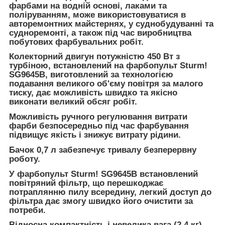
фарбами на водній основі, лаками та
поліруванням, може використовуватися в
авторемонтних майстернях, у суднобудуванні та
судноремонті, а також під час виробництва
побутових фарбувальних робіт.
Колекторний двигун потужністю 450 Вт
з
турбіною, встановлений на фарбопульт Sturm!
SG9645B, виготовлений за технологією
подавання великого об'єму повітря за малого
тиску, дає можливість швидко та якісно
виконати великий обсяг робіт.
Можливість ручного регулювання витрати
фарби безпосередньо під час фарбування
підвищує якість і знижує витрату рідини.
Бачок 0,7 л
забезпечує тривалу безперервну
роботу.
У фарбопульт Sturm! SG9645B встановлений
повітряний фільтр, що перешкоджає
потраплянню пилу всередину, легкий доступ до
фільтра дає змогу швидко його очистити за
потреби.
Відносна компактність і невелика вага (2,4 кг)