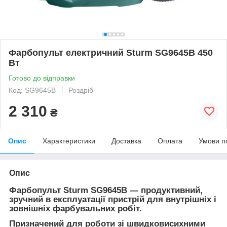
Фарбопульт електричний Sturm SG9645B 450
Вт
Готово до відправки
Код: SG9645B
Роздріб
2 310
₴
Опис
Характеристики
Доставка
Оплата
Умови п
Опис
Фарбопульт Sturm SG9645B
— продуктивний,
зручний в експлуатації пристрій для внутрішніх і
зовнішніх фарбувальних робіт.
Призначений для роботи зі швидковисихними