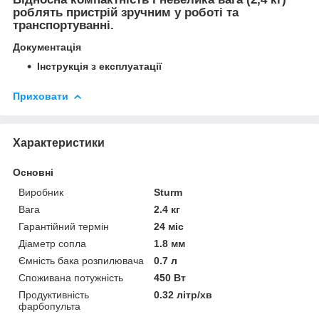
роблять пристрій зручним у роботі та
транспортуванні.
Документація
Інструкція з експлуатації
Приховати
Характеристики
Основні
Виробник
Sturm
Вага
2.4 кг
Гарантійний термін
24 міс
Діаметр сопла
1.8 мм
Ємність бака розпилювача
0.7 л
Споживана потужність
450 Вт
Продуктивність
0.32 літр/хв
фарбопульта