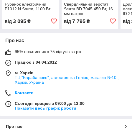
Рубанок електричний
Свердлильний верстат
Дрил
P1012 N Sturm, 1100 Вт
Sturm BD 7045 450 Вт, 16
елек
мм патрон
ID 2
3 095
7 795
від
₴
від
₴
від
Про нас
95% позитивних з 75 відгуків за рік
Працює з 04.04.2012
м. Харків
ТЦ "Барабашово", автостоянка Геліос, магазин №10.,
Харків, Україна
Контакти
Сьогодні працює з 09:00 до 13:00
Показати весь графік роботи
Про нас