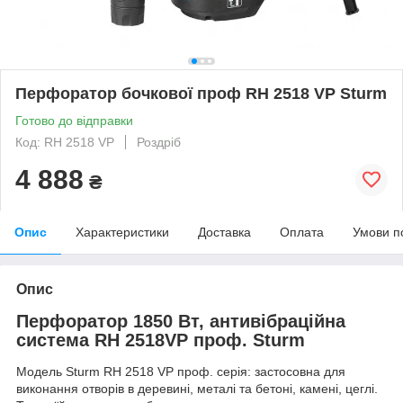
Перфоратор бочкової проф RH 2518 VP Sturm
Готово до відправки
Код: RH 2518 VP
Роздріб
4 888
₴
Опис
Характеристики
Доставка
Оплата
Умови п
Опис
Перфоратор 1850 Вт, антивібраційна
система RH 2518VP проф. Sturm
Модель Sturm RH 2518 VP проф. серія: застосовна для
виконання отворів в деревині, металі та бетоні, камені, цеглі.