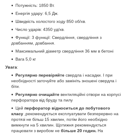
Потужність: 1850 Вт.
Енергія удару: 6,5 Дж.
Швидкість холостого ходу 850 об/хв.
Число ударів: 4350 уд/хв.
Функції: 3 функції: Свердління, свердління з
довбанням, довбання.
Максимальний діаметр свердління 36 мм в бетоні
Вага 5,0 кг
Увага
:
Регулярно перевіряйте
свердла і насадки. І при
необхідності заточуйте або замініть зношені свердла і
біти.
Регулярно очищайте
вентиляційні отвори на корпусі
перфоратора від бруду та пилу
Цей
перфоратор відноситься до побутового
класу
,рекомендується експлуатувати безперервно на
протязі не більш 15 хвилин, потім його необхідно
вимкнути на 5 хвилин. Щотижня рекомендується
працювати з виробом не
більше 20 годин.
На