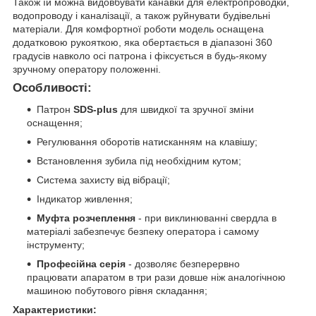
Також їй можна видовбувати канавки для електропроводки,
водопроводу і каналізації, а також руйнувати будівельні
матеріали. Для комфортної роботи модель оснащена
додатковою рукояткою, яка обертається в діапазоні 360
градусів навколо осі патрона і фіксується в будь-якому
зручному оператору положенні.
Особливості:
Патрон
SDS-plus
для швидкої та зручної зміни
оснащення;
Регулювання оборотів натисканням на клавішу;
Встановлення зубила під необхідним кутом;
Система захисту від вібрації;
Індикатор живлення;
Муфта розчеплення
- при виклинюванні свердла в
матеріалі забезпечує безпеку оператора і самому
інструменту;
Професійна серія
- дозволяє безперервно
працювати апаратом в три рази довше ніж аналогічною
машиною побутового рівня складання;
Характеристики: