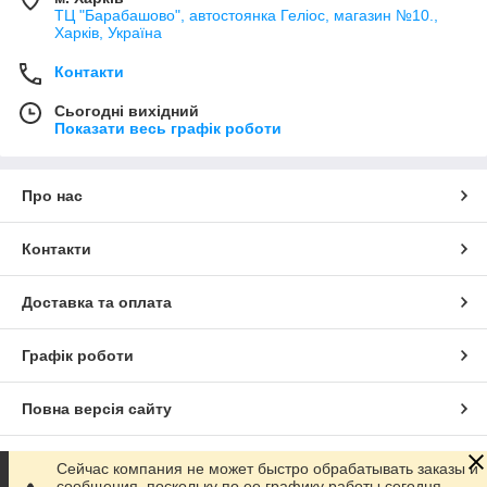
ТЦ "Барабашово", автостоянка Геліос, магазин №10.,
Харків, Україна
Контакти
Сьогодні вихідний
Показати весь графік роботи
Про нас
Контакти
Доставка та оплата
Графік роботи
Повна версія сайту
Сайт створено на маркетплейсі
Prom.ua
Сейчас компания не может быстро обрабатывать заказы и
сообщения, поскольку по ее графику работы сегодня