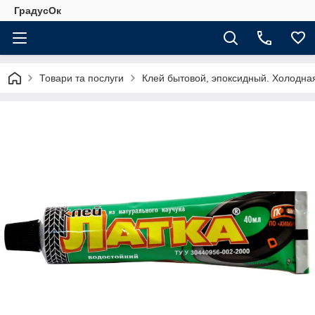
ГрадусОк
Товари та послуги
Клей бытовой, эпоксидный. Холодна