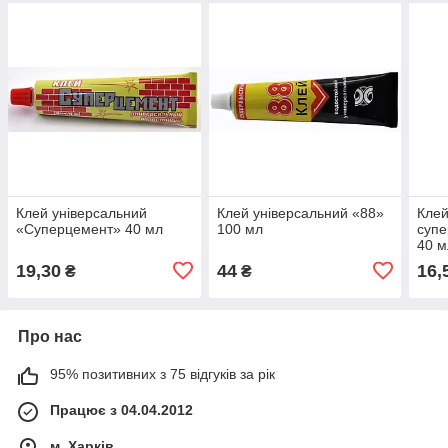
Клей універсальний
Клей універсальний «88»
Клей
«Суперцемент» 40 мл
100 мл
супе
40 м
19,30
44
16,
₴
₴
Про нас
95% позитивних з 75 відгуків за рік
Працює з 04.04.2012
м. Харків