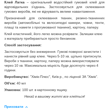
Клей Латка
– оригінальний водостійкий гумовий клей для
відповідальних з'єднань. Застосовується для склеювання
гумових виробів, які не відчувають велике навантаження.
Призначений для склеювання тканин, резино-тканинних
виробів (автомобільні та велосипедні камери, човни, тенти,
плащі та намети з прогумованої тканини), картону, паперу.
Клей еластичний, його легко можна розірвати. Залишки клею
з матеріалу прибираються просто бензином.
Спосіб застосування:
Застосовується без знежирення. Гумові поверхні зачистити і
нанести рівний шар клею. Через 5-10 хв. щільно притиснути.
Вироби з тканини, картону, паперу можна використовувати
через 10 хв. Максимальна міцність буде досягнуто через 4
години.
Виробництво:
"Хімік-Плюс", Київ р., по ліцензії ЗА "Хімік".
Об'єм:
40 мл
Упаковка:
100 шт. в картонному ящику.
Нехай в вашому житті все клеїться!
Приховати