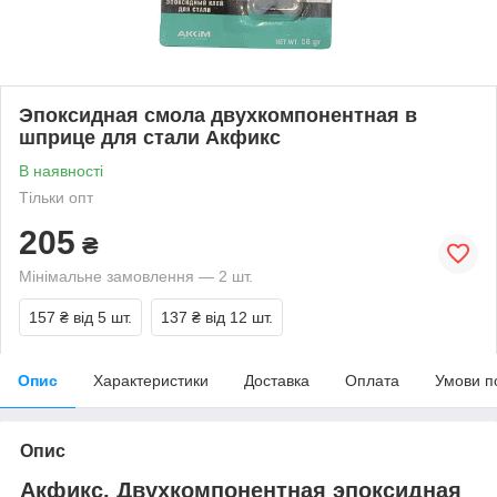
Эпоксидная смола двухкомпонентная в
шприце для стали Акфикс
В наявності
Тільки опт
205
₴
Мінімальне замовлення — 2 шт.
157 ₴
від 5 шт.
137 ₴
від 12 шт.
Опис
Характеристики
Доставка
Оплата
Умови п
Опис
Акфикс. Двухкомпонентная эпоксидная