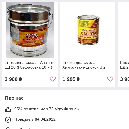
Епоксидна смола. Аналог
Епоксидна смола
Епок
ЕД 20 (Розфасовка 10 кг)
Химконтакт-Епокси 3кг
ЕД 2
3 900
1 295
3 9
₴
₴
Про нас
95% позитивних з 75 відгуків за рік
Працює з 04.04.2012