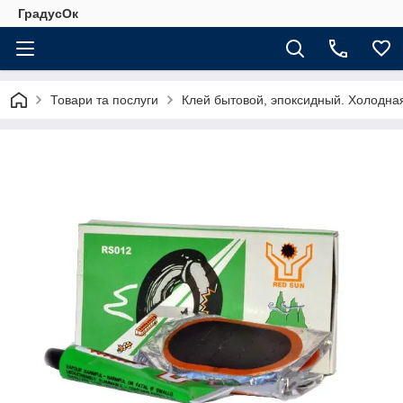
ГрадусОк
Товари та послуги
Клей бытовой, эпоксидный. Холодна