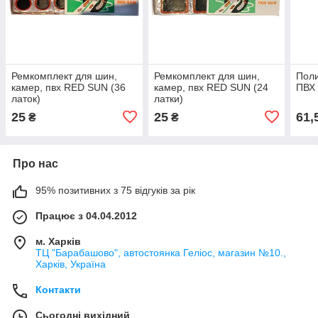
Ремкомплект для шин,
Ремкомплект для шин,
Поли
камер, пвх RED SUN (36
камер, пвх RED SUN (24
ПВХ
латок)
латки)
25
25
61,
₴
₴
Про нас
95% позитивних з 75 відгуків за рік
Працює з 04.04.2012
м. Харків
ТЦ "Барабашово", автостоянка Геліос, магазин №10.,
Харків, Україна
Контакти
Сьогодні вихідний