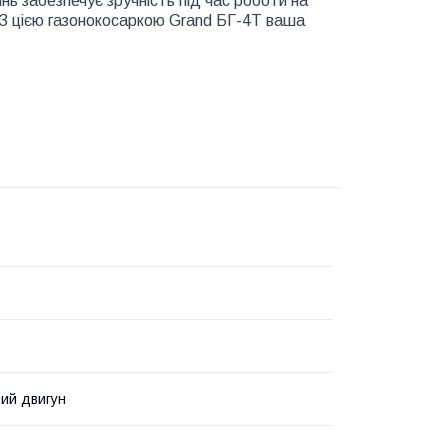
ь забезпечує зручність під час роботи на
. З цією газонокосаркою Grand БГ-4T ваша
ий двигун