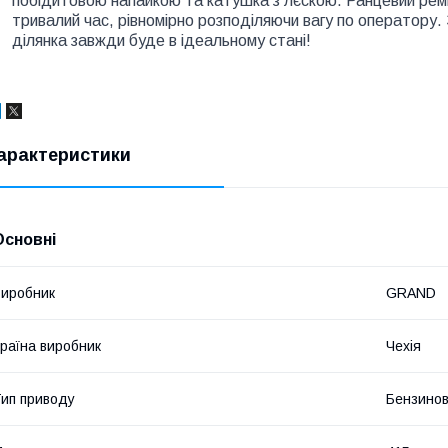
побідитовою напайкою та катушка з лєскою. Ранцевий ремін
тривалий час, рівномірно розподіляючи вагу по оператору
ділянка завжди буде в ідеальному стані!
арактеристики
Основні
иробник
GRAND
раїна виробник
Чехія
ип приводу
Бензинов