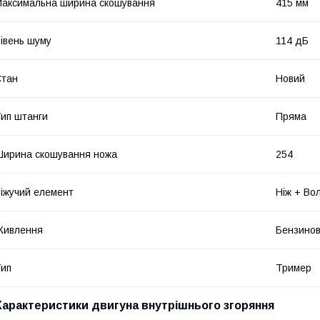
аксимальна ширина скошування
415 мм
івень шуму
114 дБ
Стан
Новий
ип штанги
Пряма
ирина скошування ножа
254
іжучий елемент
Ніж + Во
Живлення
Бензинов
ип
Тример
Характеристики двигуна внутрішнього згоряння