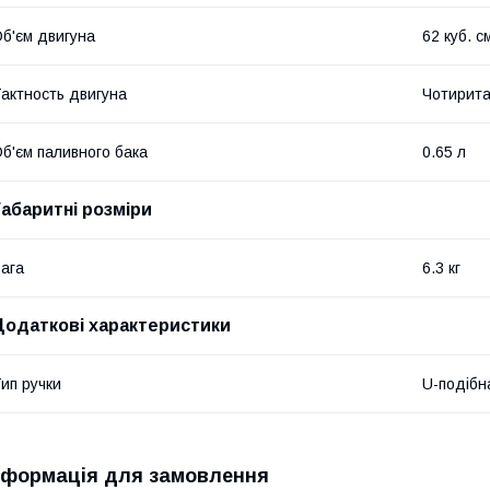
б'єм двигуна
62 куб. с
актность двигуна
Чотирита
б'єм паливного бака
0.65 л
Габаритні розміри
ага
6.3 кг
Додаткові характеристики
ип ручки
U-подібн
нформація для замовлення