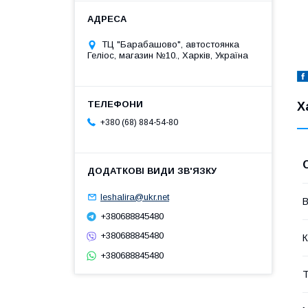
ТЦ "Барабашово", автостоянка
Геліос, магазин №10., Харків, Україна
Х
+380 (68) 884-54-80
leshalira@ukr.net
В
+380688845480
+380688845480
К
+380688845480
Т