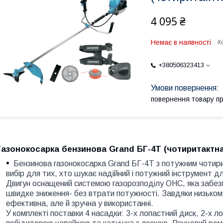
4 095 ₴
Немає в наявності
К
+380506323413
повернення товару п
Газонокосарка бензинова Grand БГ-4Т (чотиритактна
Бензинова газонокосарка Grand БГ-4T з потужним чотири
вибір для тих, хто шукає надійний і потужний інструмент 
Двигун оснащений системою газорозподілу OHC, яка забезп
швидке зниження- без втрати потужності. Завдяки низькому
ефективна, але й зручна у використанні.
У комплекті поставки 4 насадки: 3-х лопастний диск, 2-х ло