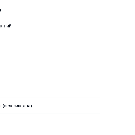
м
ктний
а (велосипедна)