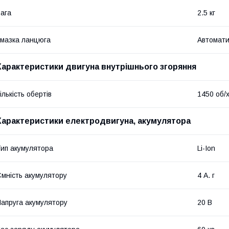
ага
2.5 кг
мазка ланцюга
Автомати
Характеристики двигуна внутрішнього згоряння
ількість обертів
1450 об/
Характеристики електродвигуна, акумулятора
ип акумулятора
Li-Ion
мність акумулятору
4 А. г
апруга акумулятору
20 В