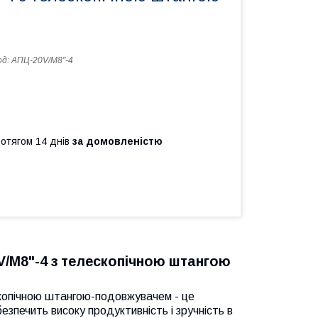
од:
АПЦ-20V/M8"-4
ротягом 14 днів
за домовленістю
/M8"-4 з телескопічною штангою
копічною штангою-подовжувачем - це
езпечить високу продуктивність і зручність в