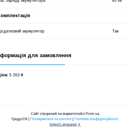
ас заряду акумулятора
60 хв
Комплектація
одатковий акумулятор
Так
нформація для замовлення
іна:
5 263 ₴
Сайт створений на маркетплейсі
Prom.ua
ГрадусОК |
Поскаржитися на контент
|
Політика конфіденційності
Select Language
▼