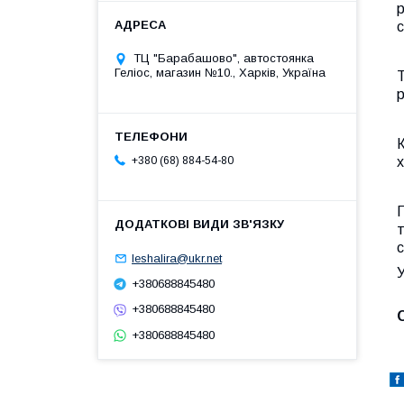
с
ТЦ "Барабашово", автостоянка
Геліос, магазин №10., Харків, Україна
Т
р
К
х
+380 (68) 884-54-80
П
т
с
leshalira@ukr.net
У
+380688845480
+380688845480
+380688845480