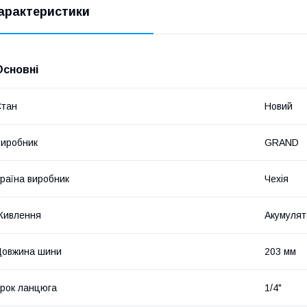
арактеристики
Основні
Стан
Новий
иробник
GRAND
раїна виробник
Чехія
Живлення
Акумулят
Довжина шини
203 мм
рок ланцюга
1/4"