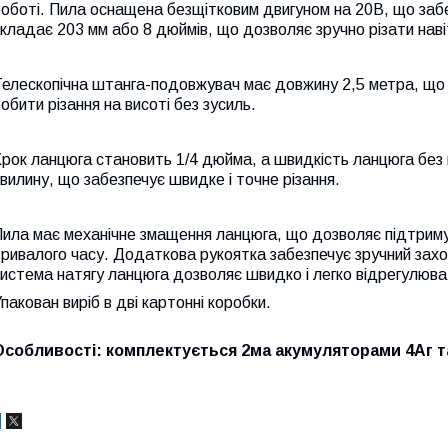
роботі. Пила оснащена безщітковим двигуном на 20В, що за
кладає 203 мм або 8 дюймів, що дозволяє зручно різати навіт
елескопічна штанга-подовжувач має довжину 2,5 метра, що 
обити різання на висоті без зусиль.
рок ланцюга становить 1/4 дюйма, а швидкість ланцюга без
вилину, що забезпечує швидке і точне різання.
ила має механічне змащення ланцюга, що дозволяє підтримув
ривалого часу. Додаткова рукоятка забезпечує зручний захоп
истема натягу ланцюга дозволяє швидко і легко відрегулюва
пакован виріб в дві картонні коробки.
Особливості:
комплектується 2ма акумуляторами 4Аг т