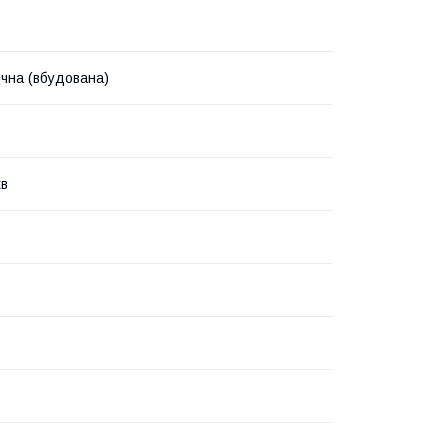
чна (вбудована)
хв