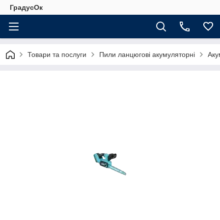
ГрадусОк
Товари та послуги
Пили ланцюгові акумуляторні
Аку