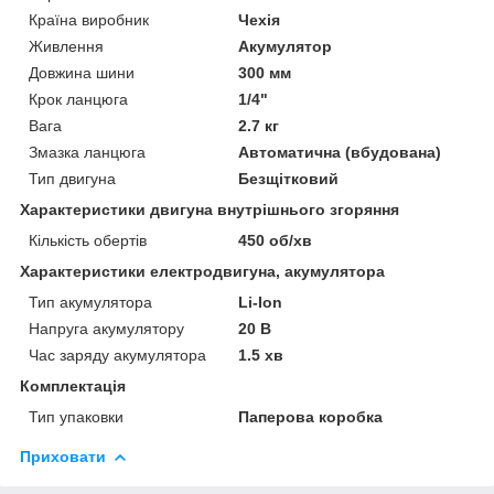
Країна виробник
Чехія
Живлення
Акумулятор
Довжина шини
300 мм
Крок ланцюга
1/4"
Вага
2.7 кг
Змазка ланцюга
Автоматична (вбудована)
Тип двигуна
Безщітковий
Характеристики двигуна внутрішнього згоряння
Кількість обертів
450 об/хв
Характеристики електродвигуна, акумулятора
Тип акумулятора
Li-Ion
Напруга акумулятору
20 В
Час заряду акумулятора
1.5 хв
Комплектація
Тип упаковки
Паперова коробка
Приховати