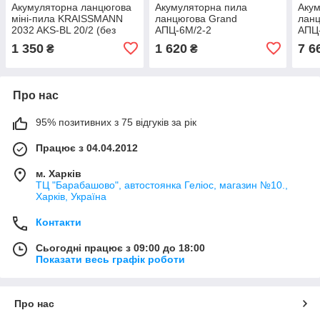
Акумуляторна ланцюгова
Акумуляторна пила
Акум
міні-пила KRAISSMANN
ланцюгова Grand
ланц
2032 AKS-BL 20/2 (без
АПЦ-6М/2-2
АПЦ-
акумулятора та ЗП)
1 350
1 620
7 6
₴
₴
Про нас
95% позитивних з 75 відгуків за рік
Працює з 04.04.2012
м. Харків
ТЦ "Барабашово", автостоянка Геліос, магазин №10.,
Харків, Україна
Контакти
Сьогодні працює з 09:00 до 18:00
Показати весь графік роботи
Про нас