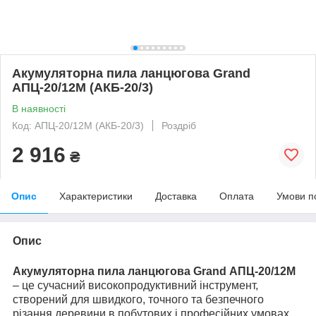
Акумуляторна пила ланцюгова Grand
АПЦ-20/12M (АКБ-20/3)
В наявності
Код: АПЦ-20/12M (АКБ-20/3)
Роздріб
2 916
₴
Опис
Характеристики
Доставка
Оплата
Умови п
Опис
Акумуляторна пила ланцюгова Grand АПЦ-20/12M
– це сучасний високопродуктивний інструмент,
створений для швидкого, точного та безпечного
різання деревини в побутових і професійних умовах.