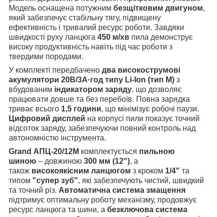
Модель оснащена потужним
безщітковим двигуном
,
який забезпечує стабільну тягу, підвищену
ефективність і тривалий ресурс роботи. Завдяки
швидкості руху ланцюга
450 м/хв
пила демонструє
високу продуктивність навіть під час роботи з
твердими породами.
У комплекті передбачено
два високострумові
акумулятори 20В/3А·год типу Li-Ion (тип М)
з
вбудованим
індикатором заряду
, що дозволяє
працювати довше та без перебоїв. Повна зарядка
триває всього
1,5 години
, що мінімізує робочі паузи.
Цифровий дисплей
на корпусі пили показує точний
відсоток заряду, забезпечуючи повний контроль над
автономністю інструмента.
Grand АПЦ-20/12M
комплектується
пильною
шиною
– довжиною
300 мм (12")
, а
також
високоякісним ланцюгом
з кроком
1/4"
та
типом
"супер зуб"
, які забезпечують чистий, швидкий
та точний різ.
Автоматична система
змащення
підтримує оптимальну роботу механізму, продовжує
ресурс ланцюга та шини, а
безключова система