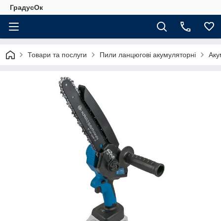
ГрадусОк
Товари та послуги
Пили ланцюгові акумуляторні
Аку