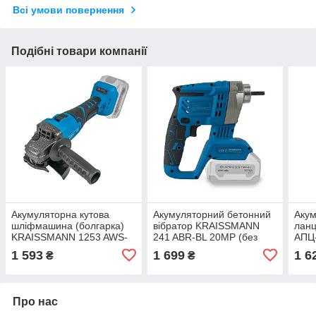
Всі умови повернення
Подібні товари компанії
Акумуляторна кутова
Акумуляторний бетонний
Акум
шліфмашина (болгарка)
вібратор KRAISSMANN
ланц
KRAISSMANN 1253 AWS-
241 ABR-BL 20MP (без
АПЦ-
BL 20 (без акумулятора та
акумулятора та ЗП)
1 593
1 699
1 6
₴
₴
ЗП)
Про нас