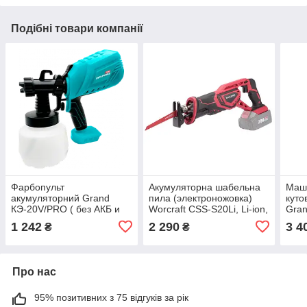
Подібні товари компанії
Фарбопульт
Акумуляторна шабельна
Маш
акумуляторний Grand
пила (электроножовка)
куто
КЭ-20V/PRO ( без АКБ и
Worcraft CSS-S20Li, Li-ion,
Gra
ЗП )
20 В, без акк.
АКБ-
1 242
2 290
3 4
₴
₴
Про нас
95% позитивних з 75 відгуків за рік