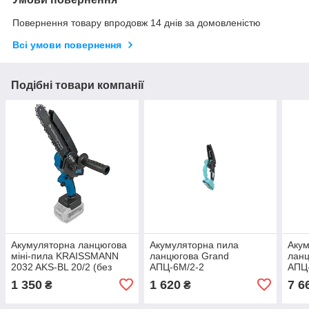
Повернення товару впродовж 14 днів за домовленістю
Всі умови повернення
Подібні товари компанії
Акумуляторна ланцюгова
Акумуляторна пила
Акум
міні-пила KRAISSMANN
ланцюгова Grand
ланц
2032 AKS-BL 20/2 (без
АПЦ-6М/2-2
АПЦ-
акумулятора та ЗП)
1 350
1 620
7 6
₴
₴