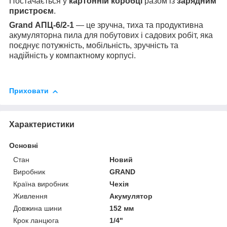
Постачається у
картонній коробці
разом із
зарядним
пристроєм
.
Grand АПЦ-6/2-1
— це зручна, тиха та продуктивна
акумуляторна пила для побутових і садових робіт, яка
поєднує потужність, мобільність, зручність та
надійність у компактному корпусі.
Приховати
Характеристики
Основні
Стан
Новий
Виробник
GRAND
Країна виробник
Чехія
Живлення
Акумулятор
Довжина шини
152 мм
Крок ланцюга
1/4"