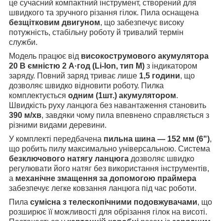
це сучасний компактний інструмент, створений для
швидкого та зручного різання гілок. Пила оснащена
безщітковим двигуном
, що забезпечує високу
потужність, стабільну роботу й тривалий термін
служби.
Модель працює від
високострумового
акумулятора
20 В ємністю 2 А·год (Li-Ion, тип М)
з індикатором
заряду. Повний заряд триває лише
1,5 години
, що
дозволяє швидко відновити роботу. Пилка
комплектується
одним (1шт.) акумулятором
.
Швидкість руху ланцюга без навантаження становить
390 м/хв
, завдяки чому пила впевнено справляється з
різними видами деревини.
У комплекті передбачена
пильна шина — 152 мм (6")
,
що робить пилу максимально універсальною. Система
безключового натягу ланцюга
дозволяє швидко
регулювати його натяг без використання інструментів,
а
механічне змащення за допомогою праймера
забезпечує легке ковзання ланцюга під час роботи.
Пила
сумісна з телескопічними подовжувачам
и
, що
розширює її можливості для обрізання гілок на висоті.