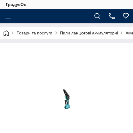
ГрадусОк
Товари та послуги
Пили ланцюгові акумуляторні
Аку