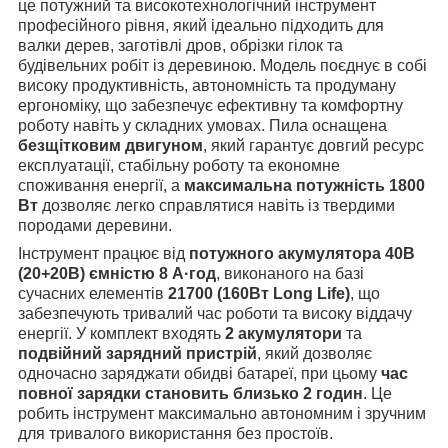
це потужний та високотехнологічний інструмент
професійного рівня, який ідеально підходить для
валки дерев, заготівлі дров, обрізки гілок та
будівельних робіт із деревиною. Модель поєднує в собі
високу продуктивність, автономність та продуману
ергономіку, що забезпечує ефективну та комфортну
роботу навіть у складних умовах. Пила оснащена
безщітковим двигуном
, який гарантує довгий ресурс
експлуатації, стабільну роботу та економне
споживання енергії, а
максимальна потужність 1800
Вт
дозволяє легко справлятися навіть із твердими
породами деревини.
Інструмент працює від
потужного акумулятора 40В
(20+20В) ємністю 8 А·год
, виконаного на базі
сучасних елементів
21700 (160Вт Long Life)
, що
забезпечують тривалий час роботи та високу віддачу
енергії. У комплект входять
2 акумулятори
та
подвійний зарядний пристрій
, який дозволяє
одночасно заряджати обидві батареї, при цьому
час
повної зарядки становить близько 2 годин
. Це
робить інструмент максимально автономним і зручним
для тривалого використання без простоїв.