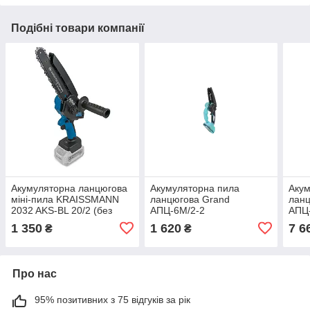
Подібні товари компанії
Акумуляторна ланцюгова
Акумуляторна пила
Акум
міні-пила KRAISSMANN
ланцюгова Grand
ланц
2032 AKS-BL 20/2 (без
АПЦ-6М/2-2
АПЦ-
акумулятора та ЗП)
1 350
1 620
7 6
₴
₴
Про нас
95% позитивних з 75 відгуків за рік