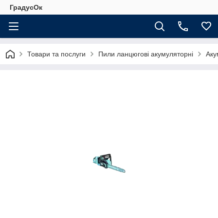
ГрадусОк
Товари та послуги
Пили ланцюгові акумуляторні
Аку