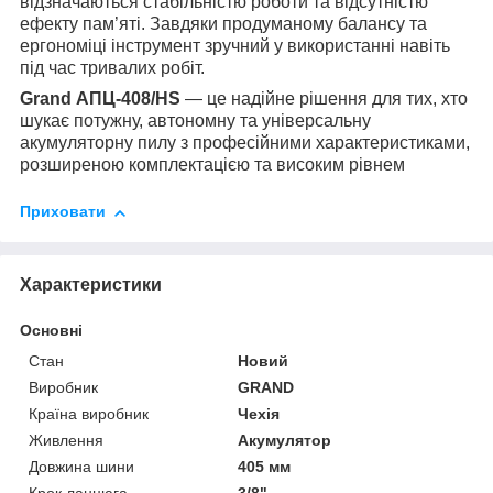
відзначаються стабільністю роботи та відсутністю
ефекту пам’яті. Завдяки продуманому балансу та
ергономіці інструмент зручний у використанні навіть
під час тривалих робіт.
Grand АПЦ-408/HS
— це надійне рішення для тих, хто
шукає потужну, автономну та універсальну
акумуляторну пилу з професійними характеристиками,
розширеною комплектацією та високим рівнем
Приховати
Характеристики
Основні
Стан
Новий
Виробник
GRAND
Країна виробник
Чехія
Живлення
Акумулятор
Довжина шини
405 мм
Крок ланцюга
3/8"