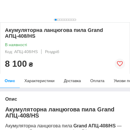
Акумуляторна ланцюгова пила Grand
АПЦ-408/HS
В наявності
Код: АПЦ-408/HS
Роздріб
8 100
₴
Опис
Характеристики
Доставка
Оплата
Умови п
Опис
Акумуляторна ланцюгова пила Grand
АПЦ-408/HS
Акумуляторна ланцюгова пила
Grand АПЦ-408/HS
—