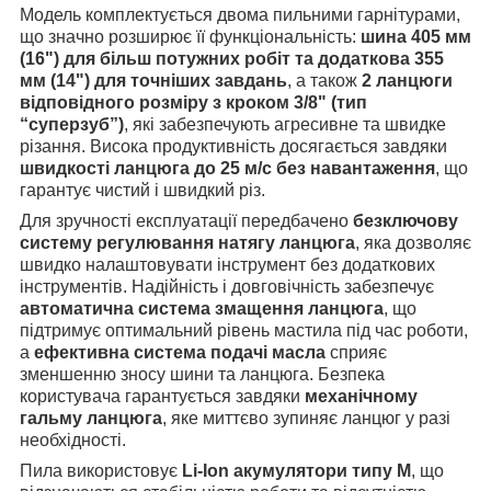
Модель комплектується двома пильними гарнітурами,
що значно розширює її функціональність:
шина 405 мм
(16") для більш потужних робіт та додаткова 355
мм (14") для точніших завдань
, а також
2 ланцюги
відповідного розміру з кроком 3/8" (тип
“суперзуб”)
, які забезпечують агресивне та швидке
різання. Висока продуктивність досягається завдяки
швидкості ланцюга до 25 м/с без навантаження
, що
гарантує чистий і швидкий різ.
Для зручності експлуатації передбачено
безключову
систему регулювання натягу ланцюга
, яка дозволяє
швидко налаштовувати інструмент без додаткових
інструментів. Надійність і довговічність забезпечує
автоматична система змащення ланцюга
, що
підтримує оптимальний рівень мастила під час роботи,
а
ефективна система подачі масла
сприяє
зменшенню зносу шини та ланцюга. Безпека
користувача гарантується завдяки
механічному
гальму ланцюга
, яке миттєво зупиняє ланцюг у разі
необхідності.
Пила використовує
Li-Ion акумулятори типу М
, що