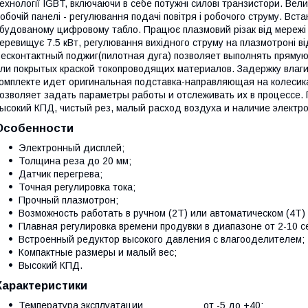
ехнології IGBT, включаючи в себе потужні силові транзистори. Вел
обочій панелі - регулювання подачі повітря і робочого струму. Вс
будованому цифровому табло. Працює плазмовий різак від мережі 
еревищує 7.5 кВт, регулювання вихідного струму на плазмотроні в
есконтактный поджиг(пилотная дуга) позволяет выполнять прямую
ли покрытых краской токопроводящих материалов. Задержку влаги
омплекте идет оригинальная подставка-направляющая на колесик
озволяет задать параметры работы и отслеживать их в процессе.
ысокий КПД, чистый рез, малый расход воздуха и наличие электр
Особенности
Электронный дисплей;
Толщина реза до 20 мм;
Датчик перегрева;
Точная регулировка тока;
Прочный плазмотрон;
Возможность работать в ручном (2Т) или автоматическом (4Т)
Плавная регулировка времени продувки в диапазоне от 2-10 с
Встроенный редуктор высокого давления с влагооделителем;
Компактные размеры и малый вес;
Высокий КПД.
Характеристики
Температура эксплуатации от -5 до +40;