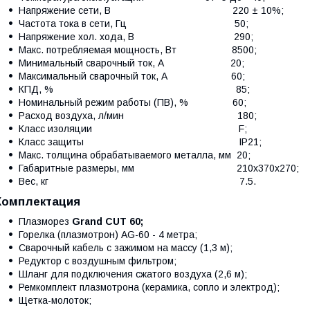
Напряжение сети, В 220 ± 10%;
Частота тока в сети, Гц 50;
Напряжение хол. хода, В 290;
Макс. потребляемая мощность, Вт 8500;
Минимальный сварочный ток, А 20;
Максимальный сварочный ток, А 60;
КПД, % 85;
Номинальный режим работы (ПВ), % 60;
Расход воздуха, л/мин 180;
Класс изоляции F;
Класс защиты IP21;
Макс. толщина обрабатываемого металла, мм 20;
Габаритные размеры, мм 210х370х270;
Вес, кг 7.5.
Комплектация
Плазморез
Grand CUT 60;
Горелка (плазмотрон) AG-60 - 4 метра;
Сварочный кабель с зажимом на массу (1,3 м);
Редуктор с воздушным фильтром;
Шланг для подключения сжатого воздуха (2,6 м);
Ремкомплект плазмотрона (керамика, сопло и электрод);
Щетка-молоток;