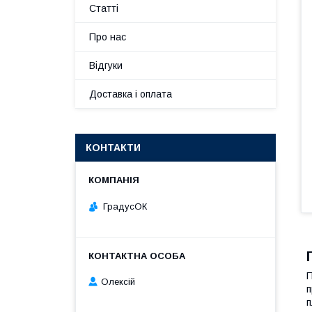
Статті
Про нас
Відгуки
Доставка і оплата
КОНТАКТИ
ГрадусОК
Олексій
п
п