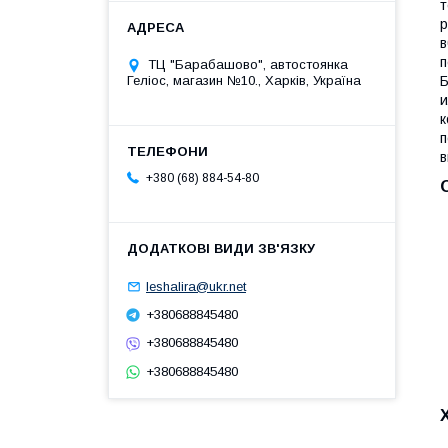
т
р
в
п
ТЦ "Барабашово", автостоянка
Б
Геліос, магазин №10., Харків, Україна
и
к
п
в
+380 (68) 884-54-80
leshalira@ukr.net
+380688845480
+380688845480
+380688845480