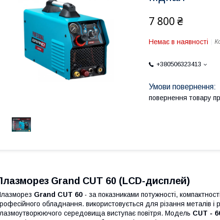
7 800 ₴
Немає в наявності
К
+380506323413
повернення товару п
Плазморез Grand CUT 60 (LCD-дисплей)
Плазморез
Grand CUT 60
- за показниками потужності, компактност
рофесійного обладнання. використовується для різання металів і р
лазмоутворюючого середовища виступає повітря. Модель
CUT - 6