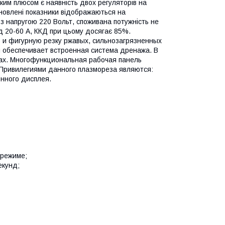
иким плюсом є наявність двох регуляторів на
тановлені показники відображаються на
з напругою 220 Вольт, споживана потужність не
ід 20-60 А, ККД при цьому досягає 85%.
 и фигурную резку ржавых, сильнозагрязненных
 обеспечивает встроенная система дренажа. В
ах. Многофункциональная рабочая панель
 Привилегиями данного плазмореза являются:
онного дисплея.
 режиме;
екунд;