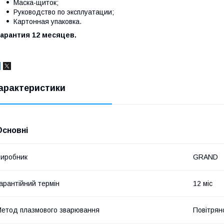
Маска-щиток;
Руководство по эксплуатации;
Картонная упаковка.
Гарантия 12 месяцев.
арактеристики
Основні
иробник
GRAND
арантійний термін
12 міс
етод плазмового зварювання
Повітрян