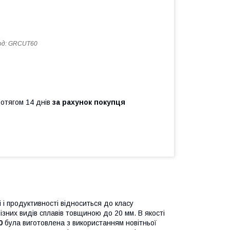
од:
GRCUT60
ротягом 14 днів
за рахунок покупця
і і продуктивності відноситься до класу
ізних видів сплавів товщиною до 20 мм. В якості
0
була виготовлена з використанням новітньої