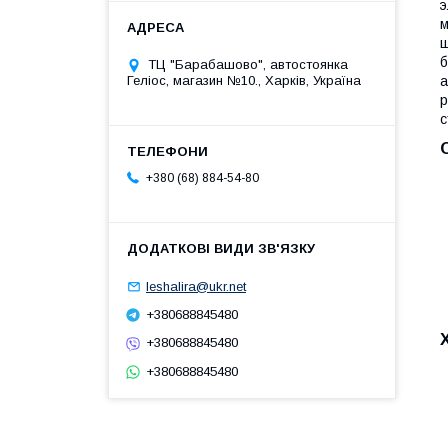
э
м
ш
б
ТЦ "Барабашово", автостоянка
а
Геліос, магазин №10., Харків, Україна
р
с
+380 (68) 884-54-80
leshalira@ukr.net
+380688845480
+380688845480
+380688845480