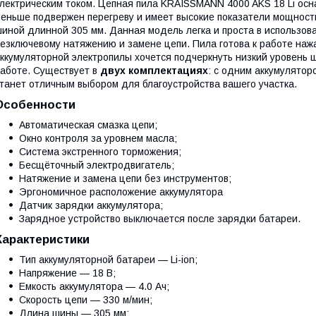
лектрическим током. Цепная пила KRAISSMANN 4000 AKS 18 Li ос
еньше подвержен перегреву и имеет высокие показатели мощнос
иной длинной 305 мм. Данная модель легка и проста в использов
езключевому натяжению и замене цепи. Пила готова к работе наж
ккумуляторной электропилы хочется подчеркнуть низкий уровень ш
аботе. Существует в
двух комплектациях
: с одним
аккумулятор
танет отличным выбором для благоустройства вашего участка.
Особенности
Автоматическая смазка цепи;
Окно контроля за уровнем масла;
Система экстренного торможения;
Бесщёточный электродвигатель;
Натяжение и замена цепи без инструментов;
Эргономичное расположение аккумулятора
Датчик зарядки аккумулятора;
Зарядное устройство выключается после зарядки батареи.
Характеристики
Тип аккумуляторной батареи — Li-ion;
Напряжение — 18 В;
Емкость аккумулятора — 4.0 Ач;
Скорость цепи — 330 м/мин;
Длина шины — 305 мм;