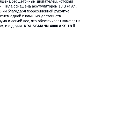
нащена бесщеточным двигателем, который
ти. Пила оснащена
аккумулятором
18 В /4 Ah,
ании благодаря прорезиненной рукоятке,
атием одной кнопки. Из достоинств
ума и легкий вес, что обеспечивает комфорт в
ом
, и с двумя.
KRAISSMANN 4000 AKS 18 li