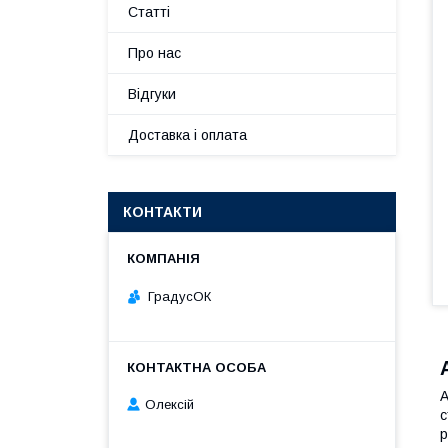
Статті
Про нас
Відгуки
Доставка і оплата
КОНТАКТИ
ГрадусОК
А
Олексій
с
р