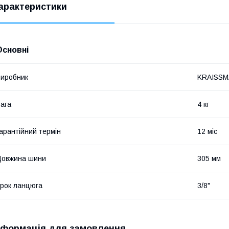
арактеристики
Основні
иробник
KRAISS
ага
4 кг
арантійний термін
12 міс
Довжина шини
305 мм
рок ланцюга
3/8"
нформація для замовлення