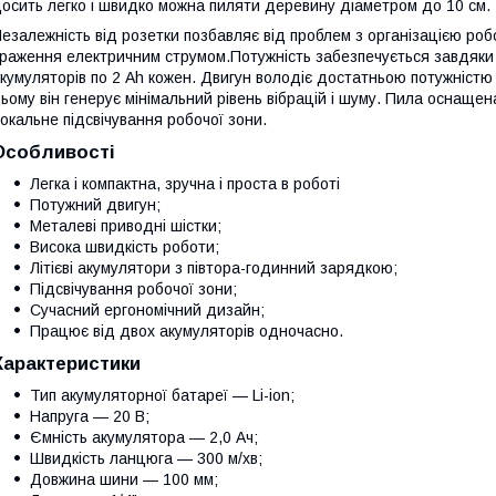
осить легко і швидко можна пиляти деревину діаметром до 10 см.
езалежність від розетки позбавляє від проблем з організацією роб
раження електричним струмом.
Потужність забезпечується завдяки
кумуляторів
по 2 Ah кожен. Двигун володіє достатньою потужністю і
ьому він генерує мінімальний рівень вібрацій і шуму. Пила осна
окальне підсвічування робочої зони.
Особливості
Легка і компактна, зручна і проста в роботі
Потужний двигун;
Металеві приводні шістки;
Висока швидкість роботи;
Літієві акумулятори з півтора-годинний зарядкою;
Підсвічування робочої зони;
Сучасний ергономічний дизайн;
Працює від двох акумуляторів одночасно.
Характеристики
Тип акумуляторної батареї — Li-ion;
Напруга — 20 В;
Ємність акумулятора — 2,0 Ач;
Швидкість ланцюга — 300 м/хв;
Довжина шини — 100 мм;