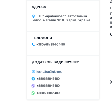
д
Н
у
ТЦ "Барабашово", автостоянка
а
Геліос, магазин №10., Харків, Україна
ц
л
+380 (68) 884-54-80
leshalira@ukr.net
+380688845480
+380688845480
+380688845480