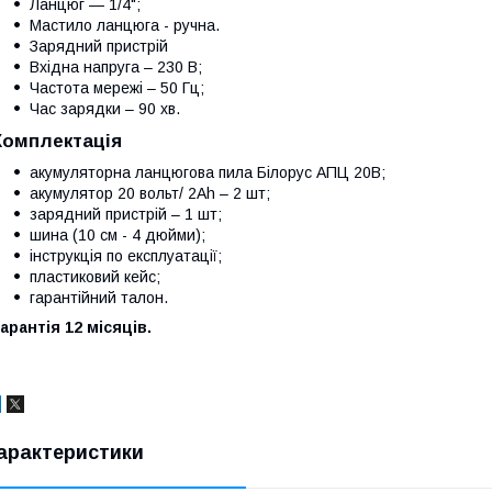
Ланцюг — 1/4";
Мастило ланцюга - ручна.
Зарядний пристрій
Вхідна напруга – 230 В;
Частота мережі – 50 Гц;
Час зарядки – 90 хв.
Комплектація
акумуляторна ланцюгова пила
Білорус АПЦ 20В
;
акумулятор 20 вольт/ 2Ah – 2 шт;
зарядний пристрій – 1 шт;
шина (10 см - 4 дюйми);
інструкція по експлуатації;
пластиковий кейс;
гарантійний талон.
арантія 12 місяців.
арактеристики