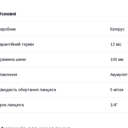
Основні
иробник
Білорус
арантійний термін
12 міс
Довжина шини
100 мм
Живлення
Акумулят
видкість обертання ланцюга
5 м/сек
рок ланцюга
1/4"