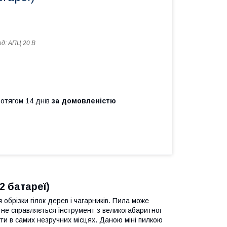
од:
АПЦ 20 В
ротягом 14 днів
за домовленістю
2 батареї)
обрізки гілок дерев і чагарників. Пила може
е не справляється інструмент з великогабаритної
ти в самих незручних місцях. Даною міні пилкою