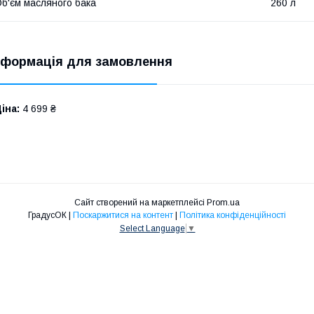
б'єм масляного бака
260 л
нформація для замовлення
іна:
4 699 ₴
Сайт створений на маркетплейсі
Prom.ua
ГрадусОК |
Поскаржитися на контент
|
Політика конфіденційності
Select Language
▼