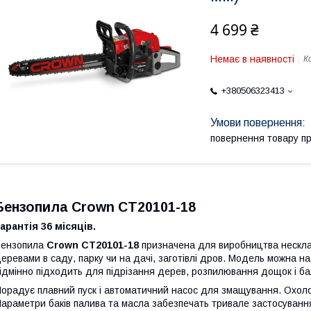
4 699 ₴
Немає в наявності
К
+380506323413
повернення товару п
Бензопила Crown CT20101-18
арантія 36 місяців.
Бензопила
Crown CT20101-18
призначена для виробництва несклад
еревами в саду, парку чи на дачі, заготівлі дров. Модель можна на
ідмінно підходить для підрізання дерев, розпилювання дощок і б
орадує плавний пуск і автоматичний насос для змащування. Охоло
араметри баків палива та масла забезпечать тривале застосуванн