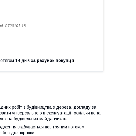
од:
CT20101-18
ротягом 14 днів
за рахунок покупця
них робіт з будівництва з дерева, догляду за
звати універсальною в експлуатації, оскільки вона
алок на будівельних майданчиках.
дження відбувається повітряним потоком.
я без дозаправки.