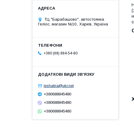
Н
(
н
ТЦ "Барабашово", автостоянка
с
Геліос, магазин №10., Харків, Україна
+380 (68) 884-54-80
leshalira@ukr.net
+380688845480
+380688845480
+380688845480