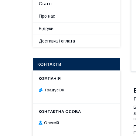
Статті
Про нас
Відгуки
Доставка і оплата
КОНТАКТИ
ГрадусОК
Г
д
в
Олексій
П
П