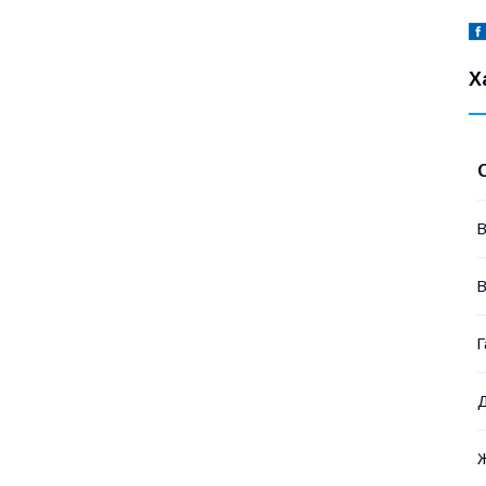
Х
В
В
Г