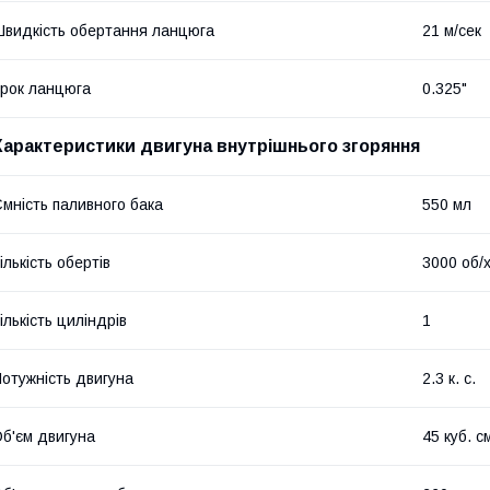
видкість обертання ланцюга
21 м/сек
рок ланцюга
0.325"
Характеристики двигуна внутрішнього згоряння
мність паливного бака
550 мл
ількість обертів
3000 об/
ількість циліндрів
1
отужність двигуна
2.3 к. с.
б'єм двигуна
45 куб. с