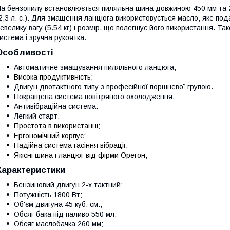
а бензопилу встановлюється пиляльна шина довжиною 450 мм та 2-
2,3 л. с.). Для змащення ланцюга використовується масло, яке под
евелику вагу (5.54 кг) і розмір, що полегшує його використання. Т
истема і зручна рукоятка.
Особливості
Автоматичне змащування пиляльного ланцюга;
Висока продуктивність;
Двигун двотактного типу з професійної поршневої групою.
Покращена система повітряного охолодження.
Антивібраційна система.
Легкий старт.
Простота в використанні;
Ергономічний корпус;
Надійна система гасіння вібрації;
Якісні шина і ланцюг від фірми Орегон;
Характеристики
Бензиновий двигун 2-х тактний;
Потужність 1800 Вт;
Об'єм двигуна 45 куб. см.;
Обсяг бака під паливо 550 мл;
Обсяг маслобачка 260 мм;