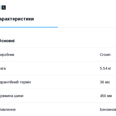
арактеристики
Основні
иробник
Crown
ага
5.54 кг
арантійний термін
36 міс
Довжина шини
450 мм
Живлення
Бензинов