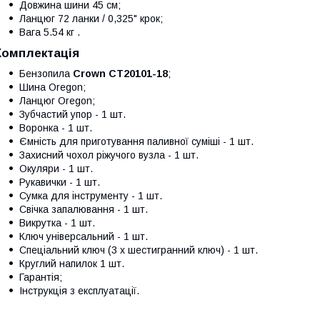
Довжина шини 45 см;
Ланцюг 72 ланки / 0,325" крок;
Вага 5.54 кг .
Комплектація
Бензопила
Crown CT20101-18
;
Шина Oregon;
Ланцюг Oregon;
Зубчастий упор - 1 шт.
Воронка - 1 шт.
Ємність для приготування паливної суміші - 1 шт.
Захисний чохол ріжучого вузла - 1 шт.
Окуляри - 1 шт.
Рукавички - 1 шт.
Сумка для інструменту - 1 шт.
Свічка запалювання - 1 шт.
Викрутка - 1 шт.
Ключ універсальний - 1 шт.
Спеціальний ключ (3 х шестигранний ключ) - 1 шт.
Круглий напилок 1 шт.
Гарантія;
Інструкція з експлуатації.