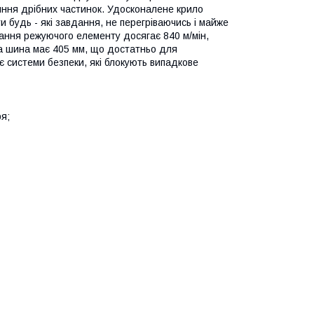
яння дрібних частинок. Удосконалене крило
 будь - які завдання, не перегріваючись і майже
ання режуючого елементу досягає 840 м/мін,
га шина має 405 мм, що достатньо для
є системи безпеки, які блокують випадкове
я;