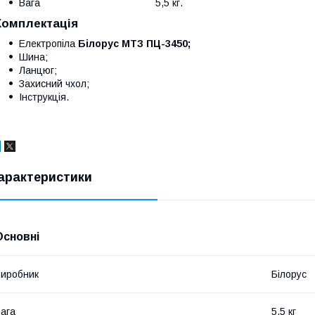
Вага 5,5 кг.
Комплектація
Електропіла
Білорус МТЗ ПЦ-3450;
Шина;
Ланцюг;
Захисний чхол;
Інструкція.
арактеристики
Основні
иробник
Білорус
ага
5.5 кг