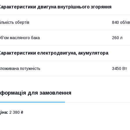
Характеристики двигуна внутрішнього згоряння
ількість обертів
840 об/хв
б'єм масляного бака
260 л
Характеристики електродвигуна, акумулятора
поживана потужність
3450 Вт
нформація для замовлення
іна:
2 380 ₴