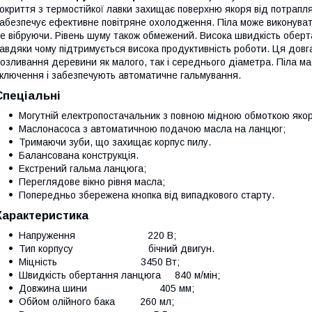
окриття з термостійкої лавки захищає поверхню якоря від потрапл
абезпечує ефективне повітряне охолодження. Піла може виконувати
е вібруючи. Рівень шуму також обмежений. Висока швидкість оберт
авдяки чому підтримується висока продуктивність роботи. Ця дов
озливання деревини як малого, так і середнього діаметра. Піла ма
ключення і забезпечують автоматичне гальмування.
Спеціальні
Могутній електропостачальник з повною мідною обмоткою якор
Маслонасоса з автоматичною подачою масла на ланцюг;
Тримаючи зуби, що захищає корпус пилу.
Балансована конструкція.
Екстрений гальма ланцюга;
Переглядове вікно рівня масла;
Попередньо збережена кнопка від випадкового старту.
Характеристика
Напруження 220 В;
Тип корпусу бічний двигун.
Міцність 3450 Вт;
Швидкість обертання ланцюга 840 м/мін;
Довжина шини 405 мм;
Обйом олійного бака 260 мл;