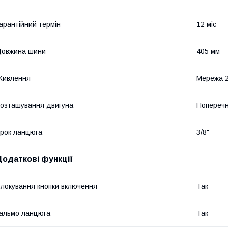
арантійний термін
12 міс
Довжина шини
405 мм
Живлення
Мережа 
озташування двигуна
Попереч
рок ланцюга
3/8"
Додаткові функції
локування кнопки включення
Так
альмо ланцюга
Так