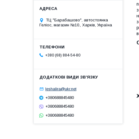
п
з
н
ТЦ "Барабашово", автостоянка
з
Геліос, магазин №10., Харків, Україна
р
в
+380 (68) 884-54-80
leshalira@ukr.net
+380688845480
+380688845480
+380688845480