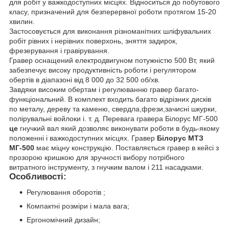
для робіт у важкодоступних місцях. Відноситься до побутового
класу, призначений для безперервної роботи протягом 15-20
хвилин.
Застосовується для виконання різноманітних шліфувальних
робіт рівних і нерівних поверхонь, зняття задирок,
фрезерування і гравірування.
Гравер оснащений електродвигуном потужністю 500 Вт, який
забезпечує високу продуктивність роботи і регулятором
обертів в діапазоні від 8 000 до 32 500 об/хв.
Завдяки високим обертам і регулюванню гравер багато-
функціональний.
В комплект входить багато відрізних дисків
по металу, дереву та каменю, свердла,фрези,зачисні шкурки,
полірувальні войлоки і. т. д.
Перевага гравера
Білорус МГ-500
це
гнучкий вал
який дозволяє виконувати роботи в будь-якому
положенні і важкодоступних місцях.
Гравер
Білорус МТЗ
МГ-500
має міцну конструкцію.
Поставляється гравер в кейсі з
прозорою кришкою для зручності вибору потрібного
витратного інструменту, з гнучким валом і 211 насадками.
Особливості:
Регулювання оборотів ;
Компактні розміри і мала вага;
Ергономічний дизайн;