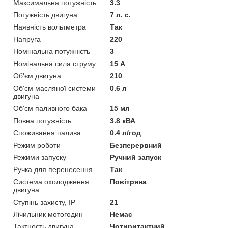
Максимальна потужність
3.3
Потужність двигуна
7 л. с.
Наявність вольтметра
Так
Напруга
220
Номінальна потужність
3
Номінальна сила струму
15 А
Об'єм двигуна
210
Об'єм масляної системи
0.6 л
двигуна
Об'єм паливного бака
15 мл
Повна потужність
3.8 кВА
Споживання палива
0.4 л/год
Режим роботи
Безперервний
Режими запуску
Ручний запуск
Ручка для перенесення
Так
Система охолодження
Повітряна
двигуна
Ступінь захисту, IP
21
Лічильник мотогодин
Немає
Тактность двигуна
Чотиритактний