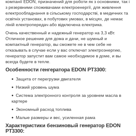
компанії EDON, призначений для роботи як з основними, так і
з резервними споживачами електроенергії, для живлення
електрообладнання в сільському господарстві, в медичних та
освітніх установах, в побутових умовах, в місцях, де немає
ліній електропередач або відключена електрика.
Очень качественный и надежный генератор на 3,3 кВт.
Отличное решение для дома и дачи, не шумный и
компактный генератор, вы сможете не в чем себе не
отказывать в случае если у вас отключат электроэнергию,
генератор запустит вам самое необходимое в доме, и вы
всегда будете в тепле.
Особенности генгератора EDON PT3300:
Защита от перегрузки двигателя
Низкий уровень шума
Система электронного контроля за уровнем масла в
картере
Экономный расход топлива
Малые размеры и вес, усиленная рама
Характеристики бензиновый генератор EDON
PT3300: