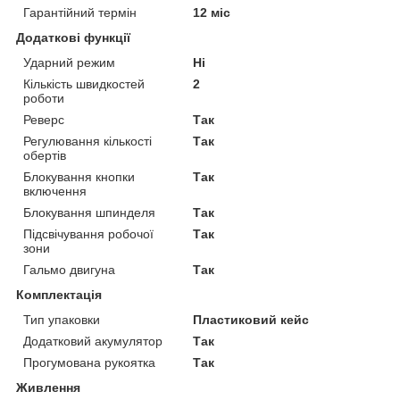
Гарантійний термін
12 міс
Додаткові функції
Ударний режим
Ні
Кількість швидкостей
2
роботи
Реверс
Так
Регулювання кількості
Так
обертів
Блокування кнопки
Так
включення
Блокування шпинделя
Так
Підсвічування робочої
Так
зони
Гальмо двигуна
Так
Комплектація
Тип упаковки
Пластиковий кейс
Додатковий акумулятор
Так
Прогумована рукоятка
Так
Живлення