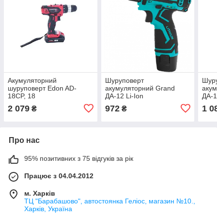
Акумуляторний
Шуруповерт
Шур
шуруповерт Edon AD-
акумуляторний Grand
акум
18CP, 18
ДА-12 Li-Ion
ДА-
2 079
972
1 0
₴
₴
Про нас
95% позитивних з 75 відгуків за рік
Працює з 04.04.2012
м. Харків
ТЦ "Барабашово", автостоянка Геліос, магазин №10.,
Харків, Україна