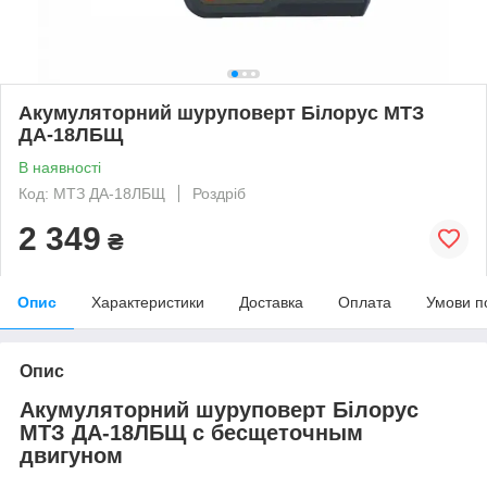
Акумуляторний шуруповерт Білорус МТЗ
ДА-18ЛБЩ
В наявності
Код: МТЗ ДА-18ЛБЩ
Роздріб
2 349
₴
Опис
Характеристики
Доставка
Оплата
Умови п
Опис
Акумуляторний шуруповерт Білорус
МТЗ ДА-18ЛБЩ c бесщеточным
двигуном