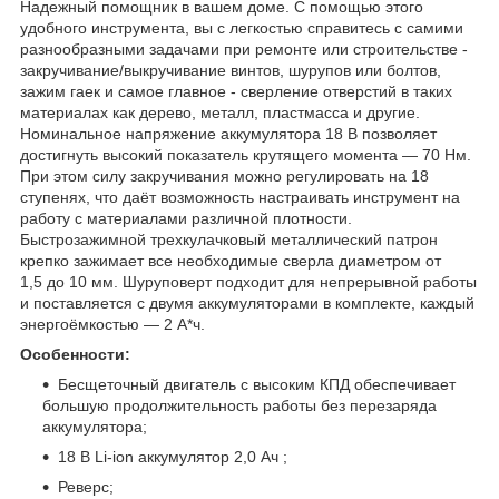
Надежный помощник в вашем доме. С помощью этого
удобного инструмента, вы с легкостью справитесь с самими
разнообразными задачами при ремонте или строительстве -
закручивание/выкручивание винтов, шурупов или болтов,
зажим гаек и самое главное - сверление отверстий в таких
материалах как дерево, металл, пластмасса и другие.
Номинальное напряжение аккумулятора 18 В позволяет
достигнуть высокий показатель крутящего момента — 70 Нм.
При этом силу закручивания можно регулировать на 18
ступенях, что даёт возможность настраивать инструмент на
работу с материалами различной плотности.
Быстрозажимной трехкулачковый металлический патрон
крепко зажимает все необходимые сверла диаметром от
1,5 до 10 мм. Шуруповерт подходит для непрерывной работы
и поставляется с двумя аккумуляторами в комплекте, каждый
энергоёмкостью — 2 А*ч.
Особенности:
Бесщеточный двигатель с высоким КПД обеспечивает
большую продолжительность работы без перезаряда
аккумулятора;
18 В Li-ion аккумулятор 2,0 Ач ;
Реверс;