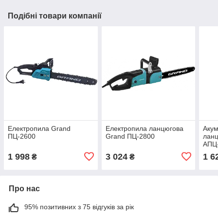
Подібні товари компанії
Електропила Grand
Електропила ланцюгова
Акум
ПЦ-2600
Grand ПЦ-2800
ланц
АПЦ
1 998
3 024
1 6
₴
₴
Про нас
95% позитивних з 75 відгуків за рік