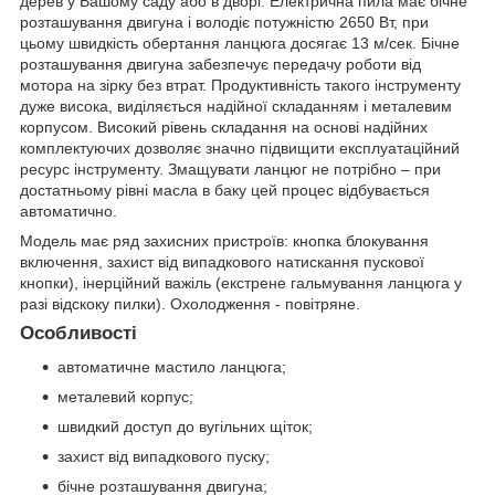
дерев у Вашому саду або в дворі. Електрична пила має бічне
розташування двигуна і володіє потужністю 2650 Вт, при
цьому швидкість обертання ланцюга досягає 13 м/сек. Бічне
розташування двигуна забезпечує передачу роботи від
мотора на зірку без втрат. Продуктивність такого інструменту
дуже висока, виділяється надійної складанням і металевим
корпусом. Високий рівень складання на основі надійних
комплектуючих дозволяє значно підвищити експлуатаційний
ресурс інструменту. Змащувати ланцюг не потрібно – при
достатньому рівні масла в баку цей процес відбувається
автоматично.
Модель
має ряд захисних пристроїв: кнопка блокування
включення, захист від випадкового натискання пускової
кнопки), інерційний важіль (екстрене гальмування ланцюга у
разі відскоку пилки). Охолодження - повітряне.
Особливості
автоматичне мастило ланцюга;
металевий корпус;
швидкий доступ до вугільних щіток;
захист від випадкового пуску;
бічне розташування двигуна;