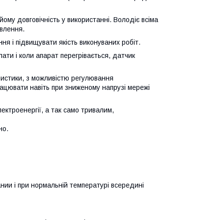
ому довговічність у використанні. Володіє всіма
влення.
ня і підвищувати якість виконуваних робіт.
ти і коли апарат перегрівається, датчик
ристики, з можливістю регулювання
ацювати навіть при зниженому напрузі мережі
ктроенергії, а так само тривалим,
но.
ии і при нормальній температурі всередині