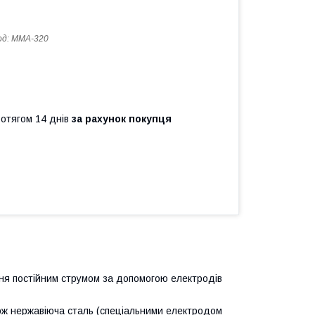
од:
ММА-320
ротягом 14 днів
за рахунок покупця
я постійним струмом за допомогою електродів
акож нержавіюча сталь (спеціальними електродом