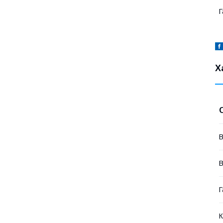
Г
Х
В
В
Г
К