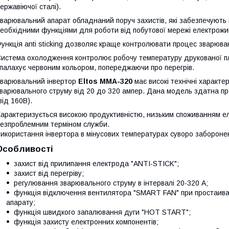
ержавіючої сталі).
варювальний апарат обладнаний поруч захистів, які забезпечують й
еобхідними функціями для роботи від побутової мережі електрожи
ункція anti sticking дозволяє краще контролювати процес зварюван
истема охолодження контролює робочу температуру друкованої пла
палахує червоним кольором, попереджаючи про перегрів.
варювальний інвертор
Eltos ММА-320
має високі технічні характе
варювального струму від 20 до 320 ампер. Дана модель здатна пр
від 160В).
арактеризується високою продуктивністю, низьким споживанням еле
езпроблемним терміном служби.
икористання інвертора в мінусових температурах суворо забороне
Особливості
захист від прилипання електрода "ANTI-STICK";
захист від перегріву;
регулювання зварювального струму в інтервалі 20-320 А;
функція відключення вентилятора "SMART FAN" при простаиван
апарату;
функція швидкого запалювання дуги "HOT START";
функція захисту електронних компонентів;