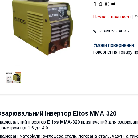
1 400 ₴
Немає в наявності
К
+380506323413
повернення товару п
Зварювальний інвертор Eltos ММА-320
варювальний інвертор
Eltos ММА-320
призначений для зварюванн
іаметром від 1.6 до 4.0.
варювані матеріали: вуглецева сталь, легована сталь, чавун, а т