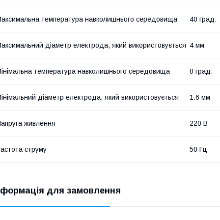
аксимальна температура навколишнього середовища
40 град.
аксимальний діаметр електрода, який використовується
4 мм
інімальна температура навколишнього середовища
0 град.
інімальний діаметр електрода, який використовується
1.6 мм
апруга живлення
220 В
астота струму
50 Гц
нформація для замовлення