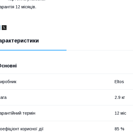
арантія 12 місяців.
арактеристики
Основні
иробник
Eltos
ага
2.9 кг
арантійний термін
12 міс
оефіцієнт корисної дії
85 %