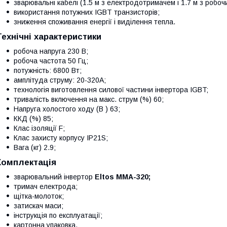
зварювальні кабелі (1.5 м з електродотримачем і 1.7 м з робоч
використання потужних IGBT транзисторів;
зниження споживання енергії і виділення тепла.
Технічні характеристики
робоча напруга 230 В;
робоча частота 50 Гц;
потужність: 6800 Вт;
амплітуда струму: 20-320А;
технологія виготовлення силової частини інвертора IGBT;
тривалість включення на макс. струм (%) 60;
Напруга холостого ходу (В ) 63;
ККД (%) 85;
Клас ізоляції F;
Клас захисту корпусу IP21S;
Вага (кг) 2.9;
Комплектація
зварювальний
інвертор
Eltos ММА-320
;
тримач електрода;
щітка-молоток;
затискач маси;
інструкція по експлуатації;
картонна упаковка.