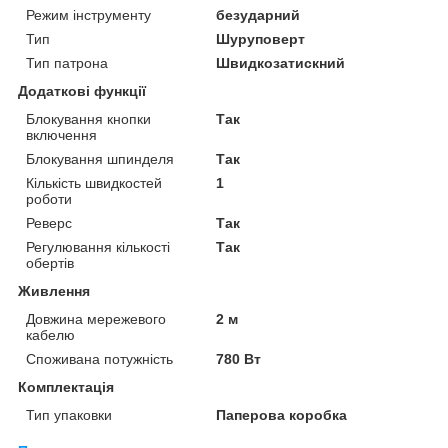
Режим інструменту
безударний
Тип
Шуруповерт
Тип патрона
Швидкозатискний
Додаткові функції
Блокування кнопки
Так
включення
Блокування шпинделя
Так
Кількість швидкостей
1
роботи
Реверс
Так
Регулювання кількості
Так
обертів
Живлення
Довжина мережевого
2 м
кабелю
Споживана потужність
780 Вт
Комплектація
Тип упаковки
Паперова коробка