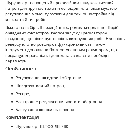
Шуруповерт оснащений професійним швидкозатискний
патрон для зручності заміни оснащення, а також муфтою
регулювання моменту затяжки для точної настройки під
конкретний тип робіт.
Всього на вибір є 8 позицій плюс режим свердління. Виріб
обладнано фіксатором кнопки запуску і регулятором
швидкості, що підвищує точність виконуваних робіт. Наявність
реверсу істотно розширює функціональність. Також
інструмент доповнено багатоступеневим редуктором, що
покращує керованість і допомагає задавати необхідні
параметри.
Особливості
Регулювання швидкості обертання;
Швидкозатискний патрон;
Реверс;
Електронне регулювання частоти обертання;
Блокування кнопки включення.
Комплектація
Шуруповерт
ELTOS ДЕ-780
;