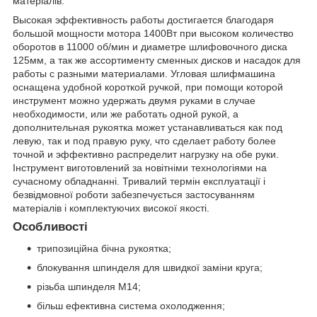
матеріалів.
Высокая эффективность работы достигается благодаря
большой мощности мотора 1400Вт при высоком количество
оборотов в 11000 об/мин и диаметре шлифовочного диска
125мм, а так же ассортименту сменных дисков и насадок для
работы с разными материалами. Угловая шлифмашина
оснащена удобной короткой ручкой, при помощи которой
инструмент можно удержать двумя руками в случае
необходимости, или же работать одной рукой, а
дополнительная рукоятка может устанавливаться как под
левую, так и под правую руку, что сделает работу более
точной и эффективно распределит нагрузку на обе руки.
Інструмент виготовлений за новітніми технологіями на
сучасному обладнанні. Тривалий термін експлуатації і
безвідмовної роботи забезпечується застосуванням
матеріалів і комплектуючих високої якості.
Особливості
трипозиційна бічна рукоятка;
блокування шпинделя для швидкої заміни круга;
різьба шпинделя М14;
більш ефективна система охолодження;