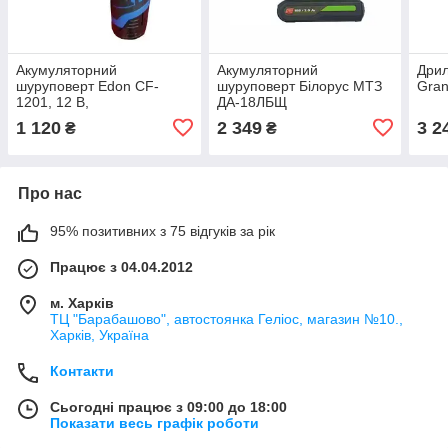
Акумуляторний
Акумуляторний
Дрил
шуруповерт Edon CF-
шуруповерт Білорус МТЗ
Gran
1201, 12 В,
ДА-18ЛБЩ
1 120
2 349
3 2
₴
₴
Про нас
95% позитивних з 75 відгуків за рік
Працює з 04.04.2012
м. Харків
ТЦ "Барабашово", автостоянка Геліос, магазин №10.,
Харків, Україна
Контакти
Сьогодні працює з 09:00 до 18:00
Показати весь графік роботи