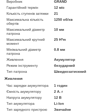
Виробник
GRAND
Гарантійний термін
12 міс
Кількість ступенів затяжки
21
Максимальна кількість
1250 об/хв
обертів
Максимальний діаметр
10 мм
патрона
Максимальний крутний
25 H*m
момент
Мінімальний діаметр
0.8 мм
патрона
Живлення
Акумулятор
Режим інструменту
безударний
Тип патрона
Швидкозатискний
Живлення
Час зарядки акумулятора
1 годин
Ємність акумулятору
2 А. г
Напруга акумулятору
12 В
Тип акумулятора
Li-Ion
Тип зарядного пристрою
Звичайне