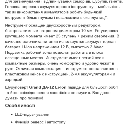
для загвинчування і відгвинчування саморізів, шурупів, гвинтів.
Головна перевага акумуляторного інструменту – мобільність,
так як використання акумуляторів робить будь-який
інструмент більш гнучким і незалежним в експлуатації.
Инструмент оснащен двухскоростным редуктором,
быстрозажимным патроном диаметром 10 мм. Регулировка
крутящего момента имеет 25 ступень + режим сверления. В
качестве источника питания используется аккумуляторная
батарея Li-Ion напряжением 12 В, емкостью 2 А/час.
Подсветка рабочей зоны позволит работать в плохо
освещенных местах. Инструмент имеет легкий вес и
компактные размеры, очень комфортно и удобно лежит в
руке. Отличная комплектация – инструмент поставляется в
пластиковом кейсе с инструкцией, 2-мя аккумуляторами и
зарядкой.
Шуруповерт
Grand ДА-12 Li-Ion
підійде для більшості робіт,
та його співвідношення якості\ціни не змусить Вас довго
думати про покупку!
Особливості
LED-підсвічування;
Функція реверс і автостопу;