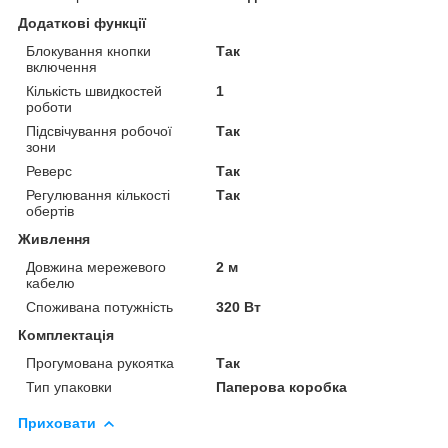
Додаткові функції
Блокування кнопки
Так
включення
Кількість швидкостей
1
роботи
Підсвічування робочої
Так
зони
Реверс
Так
Регулювання кількості
Так
обертів
Живлення
Довжина мережевого
2 м
кабелю
Споживана потужність
320 Вт
Комплектація
Прогумована рукоятка
Так
Тип упаковки
Паперова коробка
Приховати