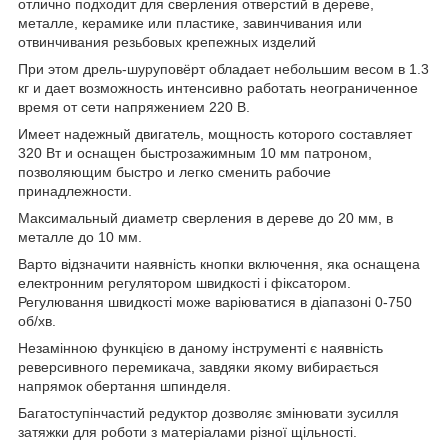
отлично подходит для сверления отверстий в дереве,
металле, керамике или пластике, завинчивания или
отвинчивания резьбовых крепежных изделий
При этом дрель-шуруповёрт обладает небольшим весом в 1.3
кг и дает возможность интенсивно работать неограниченное
время от сети напряжением 220 В.
Имеет надежный двигатель, мощность которого составляет
320 Вт и оснащен быстрозажимным 10 мм патроном,
позволяющим быстро и легко сменить рабочие
принадлежности.
Максимальный диаметр сверления в дереве до 20 мм, в
металле до 10 мм.
Варто відзначити наявність кнопки включення, яка оснащена
електронним регулятором швидкості і фіксатором.
Регулювання швидкості може варіюватися в діапазоні 0-750
об/хв.
Незамінною функцією в даному інструменті є наявність
реверсивного перемикача, завдяки якому вибирається
напрямок обертання шпинделя.
Багатоступінчастий редуктор дозволяє змінювати зусилля
затяжки для роботи з матеріалами різної щільності.