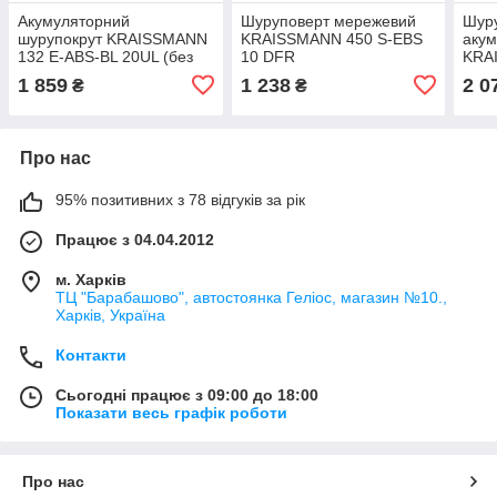
Акумуляторний
Шуруповерт мережевий
Шур
шурупокрут KRAISSMANN
KRAISSMANN 450 S-EBS
аку
132 E-ABS-BL 20UL (без
10 DFR
KRA
акумулятора та зарядного
20/2
1 859
1 238
2 0
₴
₴
пристрою)
Про нас
95% позитивних з 78 відгуків за рік
Працює з 04.04.2012
м. Харків
ТЦ "Барабашово", автостоянка Геліос, магазин №10.,
Харків, Україна
Контакти
Сьогодні працює з 09:00 до 18:00
Показати весь графік роботи
Про нас