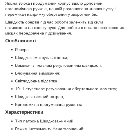
Якісна збірка і продуманий корпус вдало доповнені
ергономічною ручкою, на якій розташована кнопка пуску і
перемикач напрямку обертання у зворотний бік.
Швидкість обертів під час роботи залежить від сили
натискання на кнопку пуск. Для роботи в погано освітлюваних
місцях передбачена підсвічування.
Особливості
Реверс;
Швидкознімні вугільні щітки;
Вимикач з плавним регулюванням швидкості;
Блокування вимикання;
Світлодіодна підсвітка
19+1 ступеневе регулювання обертального моменту;
Швидкозатискний патрон;
Ергономічна прогумована рукоятка.
Характеристики
Тип патрона
Швидкозажимний;
Режим інструменту
Ненаголошений;