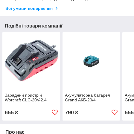
Всі умови повернення
Подібні товари компанії
Зарядний пристрій
Акумуляторна батарея
Акум
Worcraft CLC-20V-2.4
Grand АКБ-20/4
Gran
655
790
555
₴
₴
Про нас