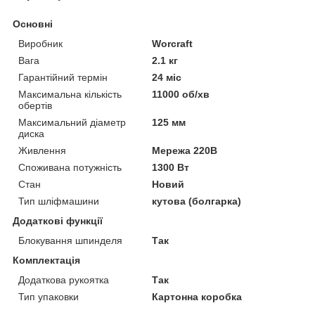
Основні
Виробник
Worcraft
Вага
2.1 кг
Гарантійний термін
24 міс
Максимальна кількість
11000 об/хв
обертів
Максимальний діаметр
125 мм
диска
Живлення
Мережа 220В
Споживана потужність
1300 Вт
Стан
Новий
Тип шліфмашини
кутова (болгарка)
Додаткові функції
Блокування шпинделя
Так
Комплектація
Додаткова рукоятка
Так
Тип упаковки
Картонна коробка