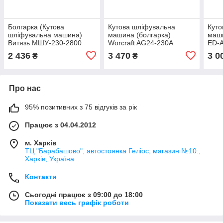
Болгарка (Кутова
Кутова шліфувальна
Куто
шліфувальна машина)
машина (болгарка)
маши
Витязь МШУ-230-2800
Worcraft AG24-230А
ED-
2 436
3 470
3 0
₴
₴
Про нас
95% позитивних з 75 відгуків за рік
Працює з 04.04.2012
м. Харків
ТЦ "Барабашово", автостоянка Геліос, магазин №10.,
Харків, Україна
Контакти
Сьогодні працює з 09:00 до 18:00
Показати весь графік роботи