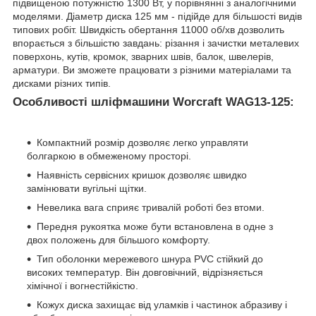
підвищеною потужністю 1300 Вт, у порівнянні з аналогічними
моделями. Діаметр диска 125 мм - підійде для більшості видів
типових робіт. Швидкість обертання 11000 об/хв дозволить
впорається з більшістю завдань: різання і зачистки металевих
поверхонь, кутів, кромок, зварних швів, балок, швелерів,
арматури. Ви зможете працювати з різними матеріалами та
дисками різних типів.
Особливості шліфмашини Worcraft WAG13-125:
Компактний розмір дозволяє легко управляти
болгаркою в обмеженому просторі.
Наявність сервісних кришок дозволяє швидко
замінювати вугільні щітки.
Невелика вага сприяє тривалій роботі без втоми.
Передня рукоятка може бути встановлена в одне з
двох положень для більшого комфорту.
Тип оболонки мережевого шнура PVC стійкий до
високих температур. Він довговічний, відрізняється
хімічної і вогнестійкістю.
Кожух диска захищає від уламків і частинок абразиву і