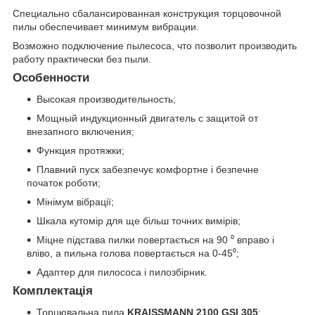
Специально сбалансированная конструкция торцовочной
пилы обеспечивает минимум вибрации.
Возможно подключение пылесоса, что позволит производить
работу практически без пыли.
Особенности
Высокая производительность;
Мощный индукционный двигатель с защитой от
внезапного включения;
Функция протяжки;
Плавний пуск забезпечує комфортне і безпечне
початок роботи;
Мінімум вібрації;
Шкала кутомір для ще більш точних вимірів;
Міцне підстава пилки повертається на 90 ⁰ вправо і
вліво, а пильна голова повертається на 0-45⁰;
Адаптер для пилососа і пилозбірник.
Комплектація
Торцювальна пила
KRAISSMANN 2100 GSI 305
;