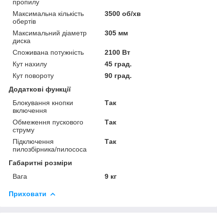
пропилу
Максимальна кількість
3500 об/хв
обертів
Максимальний діаметр
305 мм
диска
Споживана потужність
2100 Вт
Кут нахилу
45 град.
Кут повороту
90 град.
Додаткові функції
Блокування кнопки
Так
включення
Обмеження пускового
Так
струму
Підключення
Так
пилозбірника/пилососа
Габаритні розміри
Вага
9 кг
Приховати