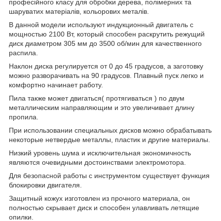
професійного класу для обробки дерева, полімерних та
шаруватих матеріалів, кольорових металів.
В данной модели используют индукционный двигатель с
мощностью 2100 Вт, который способен раскрутить режущий
диск диаметром 305 мм до 3500 об/мин для качественного
распила.
Наклон диска регулируется от 0 до 45 градусов, а заготовку
можно разворачивать на 90 градусов. Плавный пуск легко и
комфортно начинает работу.
Пила также может двигаться( протягиваться ) по двум
металлическим направляющим и это увеличивает длину
пропила.
При использовании специальных дисков можно обрабатывать
некоторые нетвердые металлы, пластик и другие материалы.
Низкий уровень шума и исключительная экономичность
являются очевидными достоинствами электромотора.
Для безопасной работы с инструментом существует функция
блокировки двигателя.
Защитный кожух изготовлен из прочного материала, он
полностью скрывает диск и способен улавливать летящие
опилки.