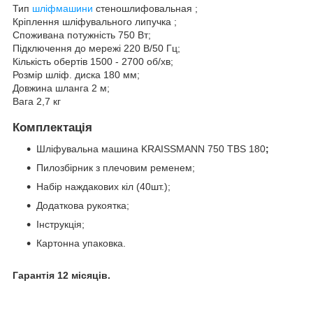
Тип
шліфмашини
стеношлифовальная ;
Кріплення шліфувального
липучка ;
Споживана потужність
750 Вт;
Підключення до мережі
220 В/50 Гц;
Кількість обертів
1500 - 2700 об/хв;
Розмір шліф. диска
180 мм;
Довжина шланга 2 м;
Вага 2,7 кг
Комплектація
Шліфувальна машина
KRAISSMANN 750 TBS 180
;
Пилозбірник з плечовим ременем;
Набір наждакових кіл (40шт.);
Додаткова рукоятка;
Інструкція;
Картонна упаковка.
Гарантія 12 місяців.