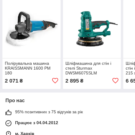
Полірувальна машина
Шліфмашина для стін і
Шлі
KRAISSMANN 1600 PM
стелі Sturmax
стін
180
DWSM6075SLM
215
2 071
2 895
6 6
₴
₴
Про нас
95% позитивних з 75 відгуків за рік
Працює з 04.04.2012
м. Харків