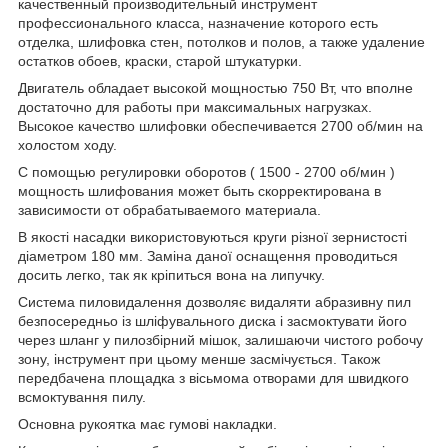
качественный производительный инструмент
профессионального класса, назначение которого есть
отделка, шлифовка стен, потолков и полов, а также удаление
остатков обоев, краски, старой штукатурки.
Двигатель обладает высокой мощностью 750 Вт, что вполне
достаточно для работы при максимальных нагрузках.
Высокое качество шлифовки обеспечивается 2700 об/мин на
холостом ходу.
С помощью регулировки оборотов ( 1500 - 2700 об/мин )
мощность шлифования может быть скорректирована в
зависимости от обрабатываемого материала.
В якості насадки використовуються круги різної зернистості
діаметром 180 мм. Заміна даної оснащення проводиться
досить легко, так як кріпиться вона на липучку.
Система пиловидалення дозволяє видаляти абразивну пил
безпосередньо із шліфувального диска і засмоктувати його
через шланг у пилозбірний мішок, залишаючи чистого робочу
зону, інструмент при цьому менше засмічується. Також
передбачена площадка з вісьмома отворами для швидкого
всмоктування пилу.
Основна рукоятка має гумові накладки.