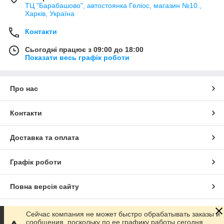
ТЦ "Барабашово", автостоянка Геліос, магазин №10.,
Харків, Україна
Контакти
Сьогодні працює з 09:00 до 18:00
Показати весь графік роботи
Про нас
Контакти
Доставка та оплата
Графік роботи
Повна версія сайту
Сайт створено на маркетплейсі
Prom.ua
Сейчас компания не может быстро обрабатывать заказы и
сообщения, поскольку по ее графику работы сегодня