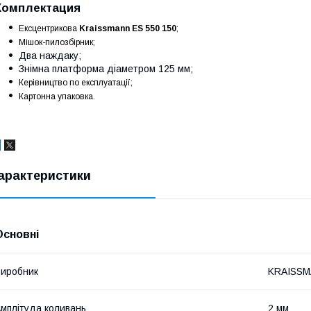
Комплектация
Ексцентрикова
Kraissmann ES 550 150
;
Мішок-пилозбірник;
Два наждаку;
Знімна платформа діаметром 125 мм;
Керівництво по експлуатації;
Картонна упаковка.
арактеристики
Основні
иробник
KRAISS
мплітуда коливань
2 мм