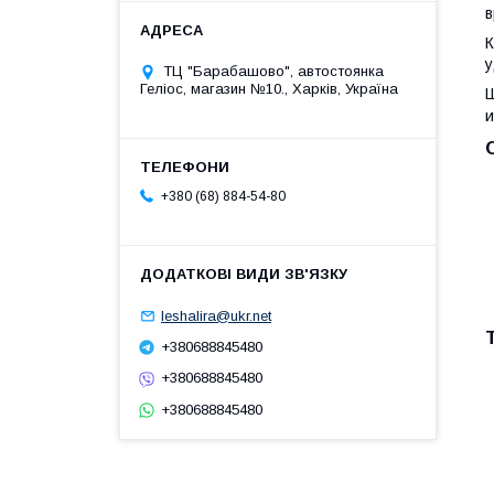
К
у
ТЦ "Барабашово", автостоянка
Геліос, магазин №10., Харків, Україна
и
+380 (68) 884-54-80
leshalira@ukr.net
+380688845480
+380688845480
+380688845480