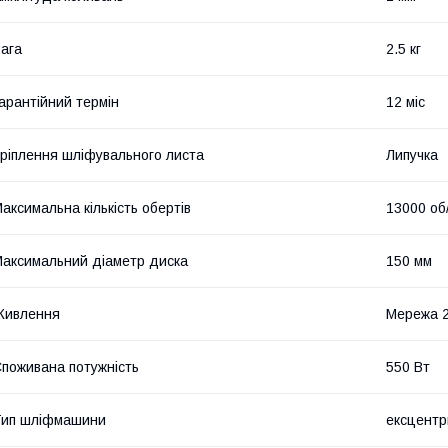
ага
2.5 кг
арантійний термін
12 міс
ріплення шліфувального листа
Липучка
аксимальна кількість обертів
13000 об
аксимальний діаметр диска
150 мм
Живлення
Мережа 
поживана потужність
550 Вт
Тип шліфмашини
ексцентр