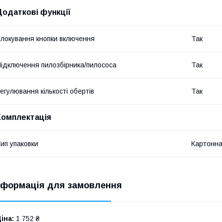
Додаткові функції
локування кнопки включення
Так
ідключення пилозбірника/пилососа
Так
егулювання кількості обертів
Так
Комплектація
ип упаковки
Картонна
нформація для замовлення
іна:
1 752 ₴