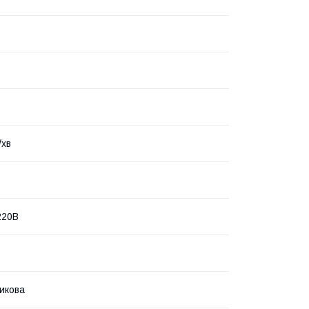
/хв
220В
икова