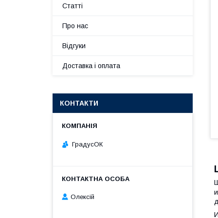
Статті
Про нас
Відгуки
Доставка і оплата
КОНТАКТИ
ГрадусОК
и
Олексій
д
И