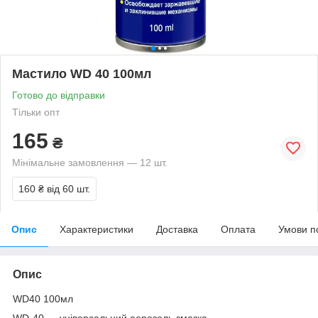
Мастило WD 40 100мл
Готово до відправки
Тільки опт
165
₴
Мінімальне замовлення — 12 шт.
160 ₴
від 60 шт.
Опис
Характеристики
Доставка
Оплата
Умови п
Опис
WD40 100мл
WD-40 — універсальний аерозоль змазка.