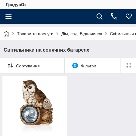
ГрадусОк
Товари та послуги
Дім, сад. Відпочинок
Світильники 
Світильники на сонячних батареях
Сортування
0
Фільтри