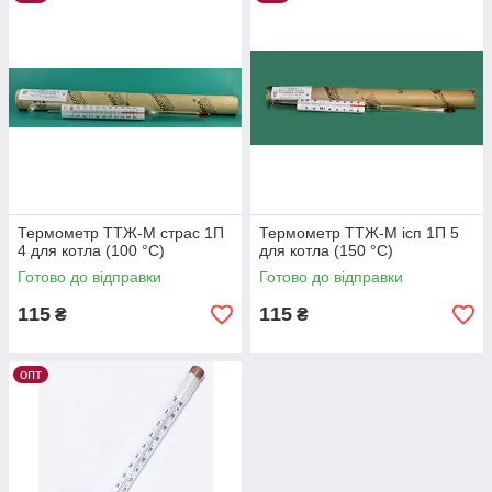
ГрадусОк відповідальності за битий товар не несуть.
Термометри технічні рідинні ТТЖ-М вик.
1
Термометр ТТЖ-М страс 1П
Термометр ТТЖ-М ісп 1П 5
4 для котла (100 °C)
для котла (150 °C)
Готово до відправки
Готово до відправки
115
115
₴
₴
опт