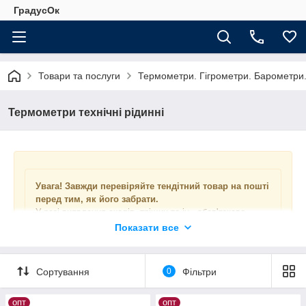
ГрадусОк
Товари та послуги
Термометри. Гігрометри. Барометри
Термометри технічні рідинні
Увага! Завжди перевіряйте тендітний товар на пошті
перед тим, як його забрати.
У разі виявлення сколів, тріщин та ін., обов'язково
пишіть заяву на пошті про відшкодування вартості
Показати все
товару.
За битий товар відповідають співробітники пошти, якщо
упаковка виробляється працівниками пошти за
Сортування
0
Фільтри
додаткову плату.
У разі, коли покупець відмовляється від додаткової
опт
опт
упаковки за рахунок нової пошти, співробітники компанії