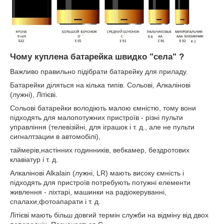
Чому куплена батарейка швидко "села" ?
Важливо правильно підібрати батарейку для приладу.
Батарейки діляться на кілька типів. Сольові, Алкалінові
(лужні), Літієві.
Сольові батарейки володіють малою ємністю, тому вони
підходять для малопотужних пристроїв - різні пульти
управління (телевізійні, для іграшок і т. д., але не пульти
сигналтзации в автомобілі),
таймерів,настінних годинників, вебкамер, бездротових
клавіатур і т. д.
Алкалінові Alkalain (лужні, LR) мають високу ємність і
підходять для пристроїв потребують потужні елементи
живлення - ліхтарі, машинки на радіокеруванні,
спалахи,фотоапарати і т. д.
Літієві мають більш довгий термін служби на відміну від двох