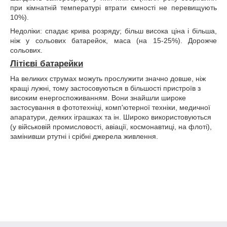
при кімнатній температурі втрати ємності не перевищують
10%).
Недоліки: спадає крива розряду; більш висока ціна і більша,
ніж у сольових батарейок, маса (на 15-25%). Дорожче
сольових.
Літієві батарейки
На великих струмах можуть прослужити значно довше, ніж
кращі лужні, тому застосовуються в більшості пристроїв з
високим енергоспоживанням. Вони знайшли широке
застосування в фототехніці, комп'ютерної техніки, медичної
апаратури, деяких іграшках та ін. Широко використовуються
(у військовій промисловості, авіації, космонавтиці, на флоті),
замінивши ртутні і срібні джерела живлення.