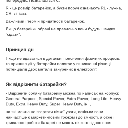
попередніх. Позначається С.
R - це розмір батарейок, а букви поруч означають RL - лужна,
CR -літієва.
Важливий і термін придатності батарейок.
Якщо батарейки обрані не правильно вони будуть швидко
"сідати".
Принцип дії
Якщо не вдаватися в детальні пояснення фізичних процесів,
то принцип дії у батарейки полягає у виникненні різниці
потенціалів двох металів занурених в електроліт.
Як відрізнити батарейки?
- Відрізнити соляну батарейку можна по написах на корпусі:
General Purpose, Special Power, Extra Power, Long Life, Heavy
Duty, Extra Heavy Duty, Super Heavy Duty, ін. ,
на які можна не звертати ніякої уваги, оскільки вони
найчастіше є маркетинговим трюком і до ємності, а отже і
тривалості роботи батареї не мають ніякого відношення.