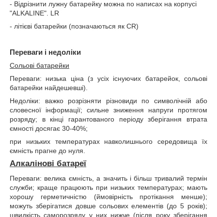
- Відрізнити лужну батарейку можна по написах на корпусі
"ALKALINE". LR
- літієві батарейки (позначаються як CR)
Переваги і недоліки
Сольові батарейки
Переваги: низька ціна (з усіх існуючих батарейок, сольові
батарейки найдешевші).
Недоліки: важко розрізняти різновиди по символічній або
словесної інформації; сильне зниження напруги протягом
розряду; в кінці гарантованого періоду зберігання втрата
ємності досягає 30-40%;
при низьких температурах навколишнього середовища їх
ємність прагне до нуля.
Алкалінові батареї
Переваги: велика ємність, а значить і більш тривалий термін
служби; краще працюють при низьких температурах; мають
хорошу герметичністю (ймовірність протікання менше);
можуть зберігатися довше сольових елементів (до 5 років);
швидкість саморозряду у них нижче (після року зберігання